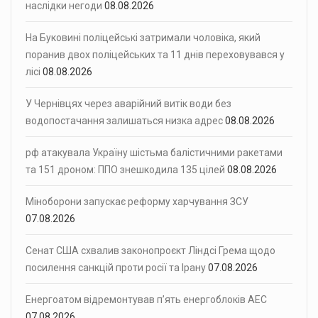
наслідки негоди
08.08.2026
На Буковині поліцейські затримали чоловіка, який
поранив двох поліцейських та 11 днів переховувався у
лісі
08.08.2026
У Чернівцях через аварійний витік води без
водопостачання залишаться низка адрес
08.08.2026
рф атакувала Україну шістьма балістичними ракетами
та 151 дроном: ППО знешкодила 135 цілей
08.08.2026
Міноборони запускає реформу харчування ЗСУ
07.08.2026
Сенат США схвалив законопроєкт Ліндсі Грема щодо
посилення санкцій проти росії та Ірану
07.08.2026
Енергоатом відремонтував п’ять енергоблоків АЕС
07.08.2026