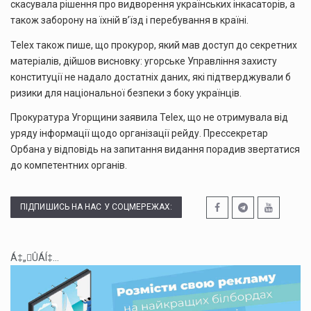
скасувала рішення про видворення українських інкасаторів, а
також заборону на їхній в’їзд і перебування в країні.
Telex також пише, що прокурор, який мав доступ до секретних
матеріалів, дійшов висновку: угорське Управління захисту
конституції не надало достатніх даних, які підтверджували б
ризики для національної безпеки з боку українців.
Прокуратура Угорщини заявила Telex, що не отримувала від
уряду інформації щодо організації рейду. Прессекретар
Орбана у відповідь на запитання видання порадив звертатися
до компетентних органів.
ПІДПИШИСЬ НА НАС У СОЦМЕРЕЖАХ:
Á‡„ÛÁÍ‡...