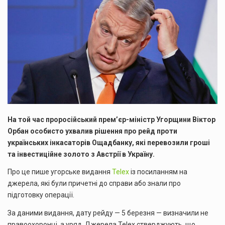
На той час проросійський прем’єр-міністр Угорщини Віктор
Орбан особисто ухвалив рішення про рейд проти
українських інкасаторів Ощадбанку, які перевозили гроші
та інвестиційне золото з Австрії в Україну.
Про це пише угорське видання
Telex
із посиланням на
джерела, які були причетні до справи або знали про
підготовку операції.
За даними видання, дату рейду — 5 березня — визначили не
правоохоронці, а уряд. Джерела Telex стверджують, що