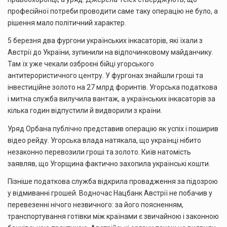
професійної потреби проводити саме таку операцію не було, а
рішення мало політичний характер.
5 березня два фургони українських інкасаторів, які їхали з
Австрії до України, зупинили на відпочинковому майданчику.
Там їх уже чекали озброєні бійці угорського
антитерористичного центру. У фургонах знайшли гроші та
інвестиційне золото на 27 млрд форинтів. Угорська податкова
і митна служба вилучила вантаж, а українських інкасаторів за
кілька годин відпустили й видворили з країни.
Уряд Орбана публічно представив операцію як успіх і поширив
відео рейду. Угорська влада натякала, що українці нібито
незаконно перевозили гроші та золото. Київ натомість
заявляв, що Угорщина фактично захопила українські кошти.
Пізніше податкова служба відкрила провадження за підозрою
у відмиванні грошей. Водночас Нацбанк Австрії не побачив у
перевезенні нічого незвичного: за його поясненням,
транспортування готівки між країнами є звичайною і законною