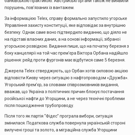
банківською практикою. Австрійські органи також не виявили
порушень, пов’язаних із вантажем.
За інформацією Telex, справу формально запустило угорське
Управління захисту конституції, яке відповідає за внутрішню
безпеку. Однак саме воно підтвердило виданню, що діяло не
на підставі власних даних, а на основі інформації, зібраної
угорською розвідкою. Видання пише, що на початку березня з
боку канцелярії на той час прем’єра Віктора Орбана надійшло
рішення: рейд проти фургонів має відбутися саме 5 березня.
Джерела Telex стверджують, що Орбан хотів силовою акцією
відповісти Києву через ситуацію з нафтопроводом «Дружба».
Угорський прем’єр, за словами співрозмовників видання,
вважав, що Україна з політичних причин блокує постачання
російської нафти до Угорщини, а не через технічні проблеми
після пошкодження трубопроводу.
Після того як партія “Фідес” програла вибори, ситуація
змінилася. Податкова служба повернула українській стороні
вилучені гроші та золото, а міграційна служба Угорщини