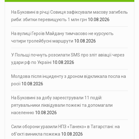
На Буковині в річці Совиця зафіксували масову загибель
риби: збитки перевищують 1 млн грн
10.08.2026
На вулиці Героїв Майдану тимчасово не курсують
чотири тролейбусні маршрути
10.08.2026
У Польщі почнуть розсилати SMS про зліт авіації через
удари рф по Україні
10.08.2026
Молдова після інциденту з дроном відкликала посла на
росії
10.08.2026
На Буковині за добу зареєстрували 11 подій:
рятувальники ліквідували пожежі та допомагали
населенню
10.08.2026
Сили оборони уразили НПЗ «Танеко» в Татарстані: на
об’єкті виникла пожежа
10.08.2026