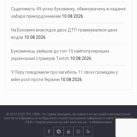
Судитимуть 49-річну буковинку, обвинувачену в наданні
хабаря прикордонникам
10.08.2026
На Буковині внаслідок двох ДТП травмувалися двоє
водіїв
10.08.2026
Буковинець увійшов до топ-10 найпопулярніших
українських стрімерів Twitch
10.08.2026
У Перу повідомили про загибель 11 своїх громадян у
війні росії проти України
10.08.2026
© 2013-2025 ТРК «ТВА». Усі права захищено. За повного чи часткового використання
текстів та зображень чи за будь-якого іншого поширення інформації з сайту Телекомпанії
«ТВА» гіперпосилання на сайт www.tva.ua – є обов’язковим.