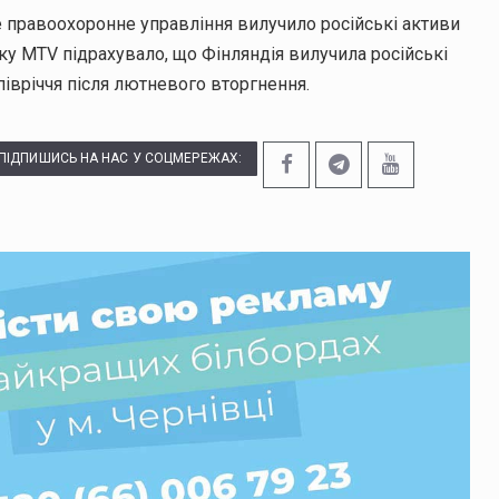
е правоохоронне управління вилучило російські активи
оку MTV підрахувало, що Фінляндія вилучила російські
івріччя після лютневого вторгнення.
ПІДПИШИСЬ НА НАС У СОЦМЕРЕЖАХ: