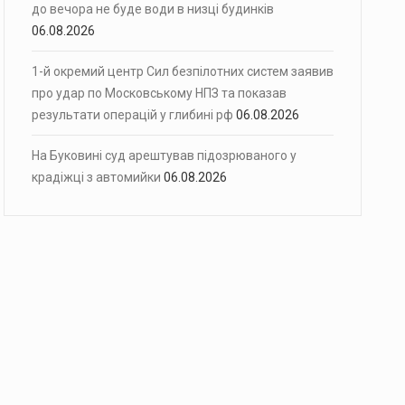
до вечора не буде води в низці будинків
06.08.2026
1-й окремий центр Сил безпілотних систем заявив
про удар по Московському НПЗ та показав
результати операцій у глибині рф
06.08.2026
На Буковині суд арештував підозрюваного у
крадіжці з автомийки
06.08.2026