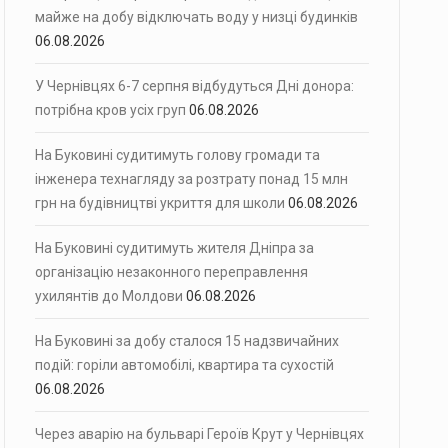
майже на добу відключать воду у низці будинків
06.08.2026
У Чернівцях 6-7 серпня відбудуться Дні донора:
потрібна кров усіх груп
06.08.2026
На Буковині судитимуть голову громади та
інженера технагляду за розтрату понад 15 млн
грн на будівництві укриття для школи
06.08.2026
На Буковині судитимуть жителя Дніпра за
організацію незаконного переправлення
ухилянтів до Молдови
06.08.2026
На Буковині за добу сталося 15 надзвичайних
подій: горіли автомобілі, квартира та сухостій
06.08.2026
Через аварію на бульварі Героїв Крут у Чернівцях