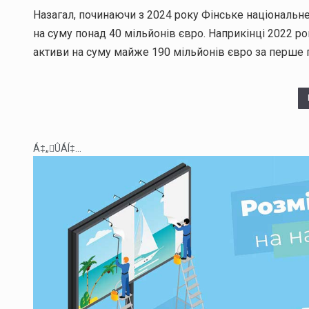
Назагал, починаючи з 2024 року Фінське національн
на суму понад 40 мільйонів євро. Наприкінці 2022 р
активи на суму майже 190 мільйонів євро за перше п
Á‡„ÛÁÍ‡...