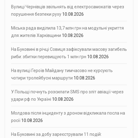
Вулиці Чернівців звільнять від електросамокатів через
порушення безпеки руху
10.08.2026
Міська рада виділила 13,7 млн грн на модульні укриття
для жителів Харківщини
10.08.2026
На Буковині в річці Совиця зафіксували масову загибель
риби: збитки перевищують 1 млн грн
10.08.2026
На вулиці Героїв Майдану тимчасово не курсують
чотири тролейбусні маршрути
10.08.2026
У Польщі почнуть розсилати SMS про зліт авіації через
удари рф по Україні
10.08.2026
Молдова після інциденту з дроном відкликала посла на
росії
10.08.2026
На Буковині за добу зареєстрували 11 подій: