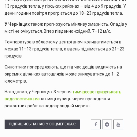
13 градусів тепла, у гірських районах — від 4 до 9 градусів. У
денні години повітря прогріється до 18–23 градусів тепла.
У Чернівцях
також прогнозують мінливу хмарність. Опадів у
місті не очікується. Вітер південно-східний, 7–12 м/с.
Температура в обласному центрі вночі коливатиметься в
межах 11–13 градусів тепла, а вдень підніметься до 21–23
градусів.
Синоптики попереджають, що під час дощів видимість на
окремих ділянках автошляхів може знижуватися до 1–2
кілометрів.
Нагадаємо, у Чернівцях 3 червня
тимчасово призупинять
водопостачання
на низці вулиць через проведення
ремонтних робіт на водопровідній мережі.
ПІДПИШИСЬ НА НАС У СОЦМЕРЕЖАХ: