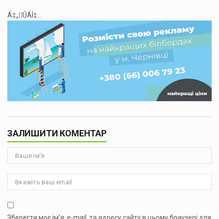
Á‡„ÛÁÍ‡...
ЗАЛИШИТИ КОМЕНТАР
Зберегти моє ім'я, e-mail, та адресу сайту в цьому браузері для