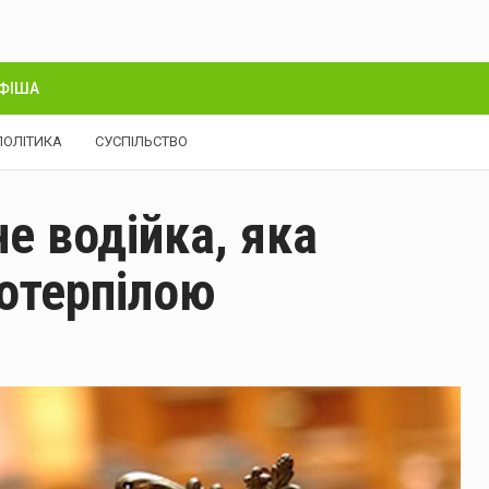
ФІША
ПОЛІТИКА
СУСПІЛЬСТВО
е водійка, яка
отерпілою