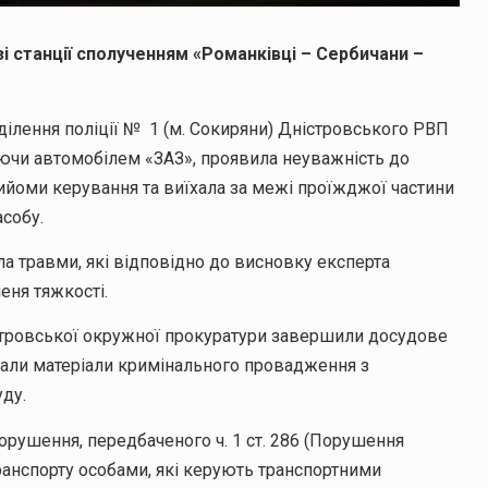
зі станції сполученням «Романківці – Сербичани –
ділення поліції № 1 (м. Сокиряни) Дніcтровського РВП
уючи автомобілем «ЗАЗ», проявила неуважність до
ийоми керування та виїхала за межі проїжджої частини
собу.
ла травми, які відповідно до висновку експерта
еня тяжкості.
істровської окружної прокуратури завершили досудове
ували матеріали кримінального провадження з
ду.
рушення, передбаченого ч. 1 ст. 286 (Порушення
ранспорту особами, які керують транспортними