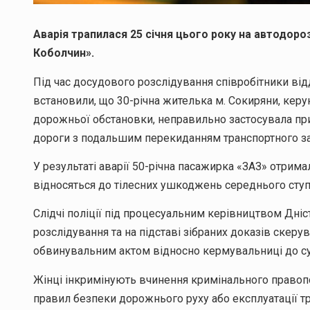
Аварія трапилася 25 січня цього року на автодоро
Коболчин».
Під час досудового розслідування співробітники від
встановили, що 30-річна жителька м. Сокиряни, кер
дорожньої обстановки, неправильно застосувала пр
дороги з подальшим перекиданням транспортного за
У результаті аварії 50-річна пасажирка «ЗАЗ» отрима
відносяться до тілесних ушкоджень середнього ступ
Слідчі поліції під процесуальним керівництвом Дн
розслідування та на підставі зібраних доказів скер
обвинувальним актом відносно кермувальниці до су
Жінці інкримінують вчинення кримінального правопо
правил безпеки дорожнього руху або експлуатації т