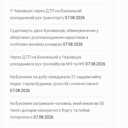
У Чернівцях через ДТП на Вокзальній
ускладнений рух транспорту
07.08.2026
Судитимуть двох буковинців, обвинувачених у
зберіганні і розповсюдженні наркотиків в
особливо великих розмірах
07.08.2026
Через ДТП на Вокзальній у Чернівцях
ускладнився рух тролейбусів №3 та №5
07.08.2026
На Буковині за добу ліквідували 21 надзвичайну
подію: горіли будинки, сухостій і сонячні панелі
07.08.2026
На Буковині затримали чоловіка, який вимагав 50
тисяч доларів неіснуючого боргу та побив
потерпілого
07.08.2026