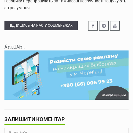
Газовики перепрошують за тимчасові незручності та дякують
за розуміння.
ПІДПИШИСЬ НА НАС У СОЦМЕРЕЖАХ:
Á‡„ÛÁÍ‡...
ЗАЛИШИТИ КОМЕНТАР