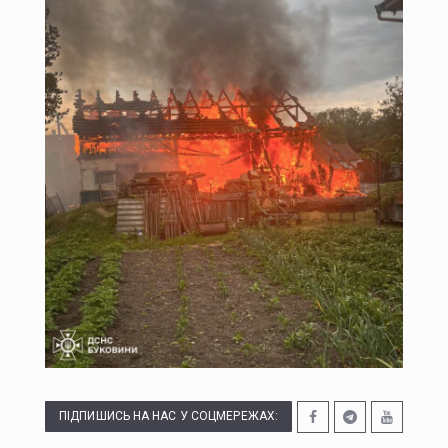
Українська ППО у липні перехопила лише 29 зі 195 балістичних ракет – МОУ
Міжнародні резерви України становлять $51,2 мільярда - Нацбанк
У Чернівцях через ДТП на Вокзальній ускладнений рух транспорту
Судитимуть двох буковинців, обвинувачених у зберіганні і розповсюдженні наркотиків в особливо великих розмірах
ПІДПИШИСЬ НА НАС У СОЦМЕРЕЖАХ: