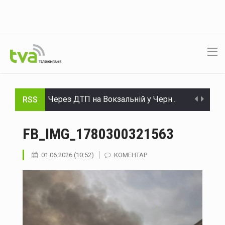
RSS
Через ДТП на Вокзальній у Чернівцях ускладнився рух тролейбусів №3 та №5
На Буковині за добу ліквідували 21 надзвичайну подію: горіли будинки, сухостій і сонячні панелі
FB_IMG_1780300321563
На Буковині затримали чоловіка, який вимагав 50 тисяч доларів неіснуючого боргу та побив потерпілого
01.06.2026 (10:52)
КОМЕНТАР
В Україні змінюють правила розподілу електроенергії: що зміниться влітку та взимку
Грози та до 29 градусів тепла: прогноз погоди на Буковині 8 серпня
Український гросмейстер Василь Іванчук увійде до Зали світової шахової слави