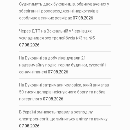
Судитимуть двох буковинців, обвинувачених у
зберіганні і розповсюдженні наркотиків в
особливо великих розмірах
07.08.2026
Через ДТП на Вокзальній у Чернівцях
ускладнився рух тролейбусів №3 та №5
07.08.2026
На Буковині за добу ліквідували 21
надзвичайну подію: горіли будинки, сухостій і
сонячні панелі
07.08.2026
На Буковині затримали чоловіка, який вимагав
50 тисяч доларів неіснуючого боргу та побив
потерпілого
07.08.2026
В Україні змінюють правила розподілу
електроенергії: що зміниться влітку та взимку
07.08.2026