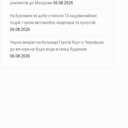
ухилянтів до Молдови
06.08.2026
На Буковині за добу сталося 15 надзвичайних
подій: горіли автомобілі, квартира та сухостій
06.08.2026
Через аварію на бульварі Героїв Крут у Чернівцях
до вечора не буде води в низці будинків
06.08.2026