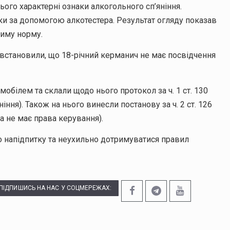
нього характерні ознаки алкогольного сп’яніння.
ки за допомогою алкотестера. Результат огляду показав
тиму норму.
і встановили, що 18-річний керманич не має посвідчення
обілем та склали щодо нього протокол за ч. 1 ст. 130
ння). Також на нього винесли постанову за ч. 2 ст. 126
 не має права керування).
о напідпитку та неухильно дотримуватися правил
ПІДПИШИСЬ НА НАС У СОЦМЕРЕЖАХ: