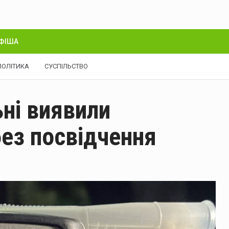
ФІША
ПОЛІТИКА
СУСПІЛЬСТВО
ьні виявили
без посвідчення