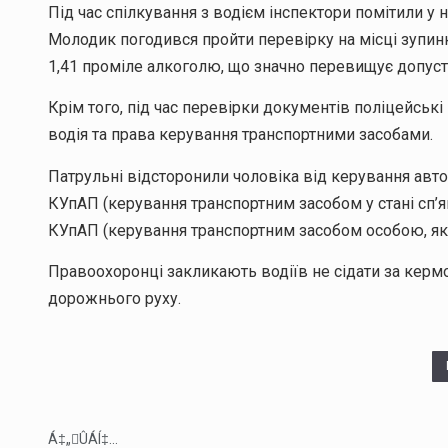
Під час спілкування з водієм інспектори помітили у 
Молодик погодився пройти перевірку на місці зупин
1,41 проміле алкоголю, що значно перевищує допус
Крім того, під час перевірки документів поліцейськ
водія та права керування транспортними засобами.
Патрульні відсторонили чоловіка від керування автом
КУпАП (керування транспортним засобом у стані сп’яні
КУпАП (керування транспортним засобом особою, яка
Правоохоронці закликають водіїв не сідати за керм
дорожнього руху.
Á‡„ÛÁÍ‡...