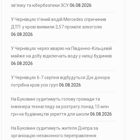
зв’язку та кібербезпеки ЗСУ
06.08.2026
У Чернівцях п’яний водій Mercedes спричинив
ДТП: у крові виявили 2,57 проміле алкоголю
06.08.2026
У Чернівцях через аварію на Південно-Кільцевій
майже на добу відключать воду у низці будинків
06.08.2026
У Чернівцях 6-7 серпня відбудуться Дні донора:
потрібна кров усіх груп
06.08.2026
На Буковині судитимуть голову громади та
інженера технагляду за розтрату понад 15 млн
грн на будівництві укриття для школи
06.08.2026
На Буковині судитимуть жителя Дніпра за
організацію незаконного переправлення