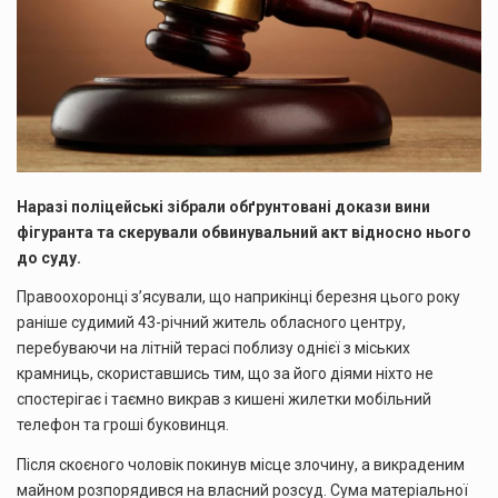
Наразі поліцейські зібрали обґрунтовані докази вини
фігуранта та скерували обвинувальний акт відносно нього
до суду.
Правоохоронці з’ясували, що наприкінці березня цього року
раніше судимий 43-річний житель обласного центру,
перебуваючи на літній терасі поблизу однієї з міських
крамниць, скориставшись тим, що за його діями ніхто не
спостерігає і таємно викрав з кишені жилетки мобільний
телефон та гроші буковинця.
Після скоєного чоловік покинув місце злочину, а викраденим
майном розпорядився на власний розсуд. Сума матеріальної