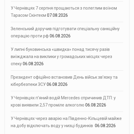
У Чернівцях 7 серпня прощаються з полеглим воїном
Тарасом Скінтеєм
07.08.2026
Зеленський доручив підготувати спеціальну санкційну
операцію проти рф
06.08.2026
У липні буковинська «швидка» понад тисячу разів
виїжджала на виклики у громадських місцях через
спеку
06.08.2026
Президент офіційно встановив День військ зв’язку та
кібербезпеки ЗСУ
06.08.2026
У Чернівцях п’яний водій Mercedes спричинив ДТП: у
крові виявили 2,57 проміле алкоголю
06.08.2026
У Чернівцях через аварію на Південно-Кільцевій майже
на добу відключать воду у низці будинків
06.08.2026