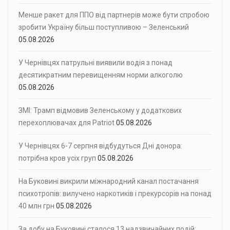
Менше ракет для ППО від партнерів може бути спробою
зробити Україну більш поступливою – Зеленський
05.08.2026
У Чернівцях патрульні виявили водія з понад
десятикратним перевищенням норми алкоголю
05.08.2026
ЗМІ: Трамп відмовив Зеленському у додаткових
перехоплювачах для Patriot
05.08.2026
У Чернівцях 6-7 серпня відбудуться Дні донора:
потрібна кров усіх груп
05.08.2026
На Буковині викрили міжнародний канал постачання
психотропів: вилучено наркотиків і прекурсорів на понад
40 млн грн
05.08.2026
За добу на Буковині сталося 13 надзвичайних подій: