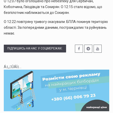
О 12:07 було оголошено про небезпеку для Сербичан,
Коболчина, Гвіздівців та Сокирян. О 12:15 стало відомо, що
безпілотник наближається до Сокирян.
О 12:22 повітряну тривогу скасували. БПЛА покинув територію
області. За попередніми даними, постраждалих та руйнувань
немає.
ПІДПИШИСЬ НА НАС У СОЦМЕРЕЖАХ:
Á‡„ÛÁÍ‡...