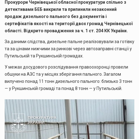
Прокурори Чернівецької обласної прокуратури спільно з
детективами БЕБ викрили та припинили незаконний
продаж дизельного пального без документів і
сертифікатів якості на території двох громад Чернівецької
області. Відкрито провадження за ч. 1 ст. 204 КК України.
За даними слідства, дизельне пальне реалізовували за готівку
та за цінами нижчими за ринкові через автозаправні станції у
Путильській та Рукшинській громадах.
У межах досудового розслідування правоохоронці провели
обшуки на АЗС та у місцях зберігання пального. Загалом
вилучено понад 11 тонн дизельного пального: близько 3 тонн
— у Рукшинській громаді та понад 8 тонн — у Путильській.