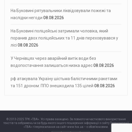
На Буковині рятувальники ліквідовували пожежі та
наслідки негоди
08.08.2026
На Буковині поліцейські затримали чоловіка, який
поранив двох поліцейських та 11 днів переховувався у
лісі
08.08.2026
У Чернівцях через аварійний витік води без
водопостачання залишаться низка адрес
08.08.2026
рф атакувала Україну шістьма балістичними ракетами
та 151 дроном: ППО знешкодила 135 цілей
08.08.2026
© 2013-2025 ТРК «ТВА». Усі права захищено. За повного чи часткового використання
текстів та зображень чи за будь-якого іншого поширення інформації з сайту Телекомпанії
«ТВА» гіперпосилання на сайт www.tva.ua – є обов’язковим.