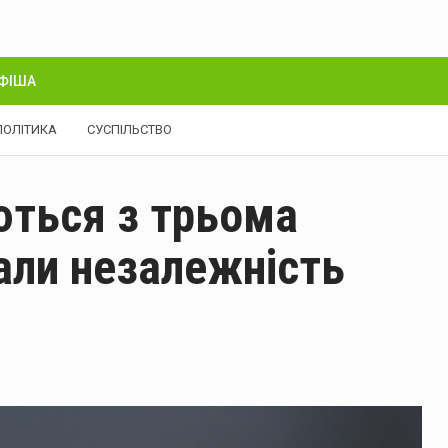
ФІША
ПОЛІТИКА
СУСПІЛЬСТВО
ються з трьома
али незалежність