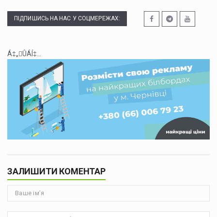
ПІДПИШИСЬ НА НАС У СОЦМЕРЕЖАХ:
Á‡„ÛÁÍ‡...
ЗАЛИШИТИ КОМЕНТАР