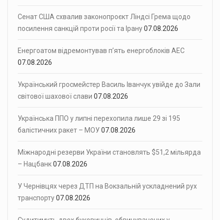
Сенат США схвалив законопроєкт Ліндсі Грема щодо
посилення санкцій проти росії та Ірану
07.08.2026
Енергоатом відремонтував п’ять енергоблоків АЕС
07.08.2026
Український гросмейстер Василь Іванчук увійде до Зали
світової шахової слави
07.08.2026
Українська ППО у липні перехопила лише 29 зі 195
балістичних ракет – МОУ
07.08.2026
Міжнародні резерви України становлять $51,2 мільярда
– Нацбанк
07.08.2026
У Чернівцях через ДТП на Вокзальній ускладнений рух
транспорту
07.08.2026
Судитимуть двох буковинців, обвинувачених у