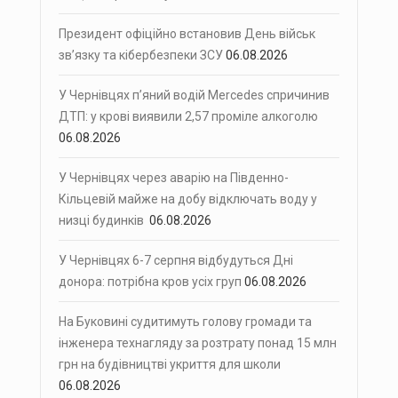
Президент офіційно встановив День військ
зв’язку та кібербезпеки ЗСУ
06.08.2026
У Чернівцях п’яний водій Mercedes спричинив
ДТП: у крові виявили 2,57 проміле алкоголю
06.08.2026
У Чернівцях через аварію на Південно-
Кільцевій майже на добу відключать воду у
низці будинків
06.08.2026
У Чернівцях 6-7 серпня відбудуться Дні
донора: потрібна кров усіх груп
06.08.2026
На Буковині судитимуть голову громади та
інженера технагляду за розтрату понад 15 млн
грн на будівництві укриття для школи
06.08.2026