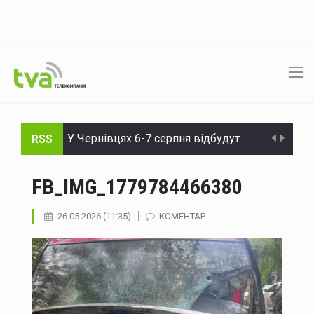
RSS
У Чернівцях 6-7 серпня відбудуться Дні донора: потрібна кров усіх груп
На Буковині судитимуть голову громади та інженера технагляду за розтрату понад 15 млн грн на будівництві укриття для школи
FB_IMG_1779784466380
На Буковині судитимуть жителя Дніпра за організацію незаконного переправлення ухилянтів до Молдови
26.05.2026 (11:35)
КОМЕНТАР
На Буковині за добу сталося 15 надзвичайних подій: горіли автомобілі, квартира та сухостій
Через аварію на бульварі Героїв Крут у Чернівцях до вечора не буде води в низці будинків
Зеленський доручив підготувати спеціальну санкційну операцію проти рф