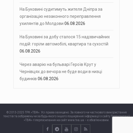
На Буковині судитимуть жителя Дніпра за
організацію незаконного переправлення
ухилянтів до Молдови
06.08.2026
На Буковині за добу сталося 15 надзвичайних
подій: горіли автомобілі, квартира та сухостій
06.08.2026
Через аварію на бульварі Героїв Крут у
Чернівцях до вечора не буде води в низці
будинків
06.08.2026
© 2013-2025 ТРК «ТВА». Усі права захищено. За повного чи часткового використання
текстів та зображень чи за будь-якого іншого поширення інформації з сайту Телекомпанії
«ТВА» гіперпосилання на сайт www.tva.ua – є обов’язковим.