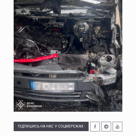
У липні буковинська «швидка» понад тисячу разів виїжджала на виклики у громадських місцях через спеку
Президент офіційно встановив День військ зв'язку та кібербезпеки ЗСУ
У Чернівцях п'яний водій Mercedes спричинив ДТП: у крові виявили 2,57 проміле алкоголю
У Чернівцях через аварію на Південно-Кільцевій майже на добу відключать воду у низці будинків
ПІДПИШИСЬ НА НАС У СОЦМЕРЕЖАХ: