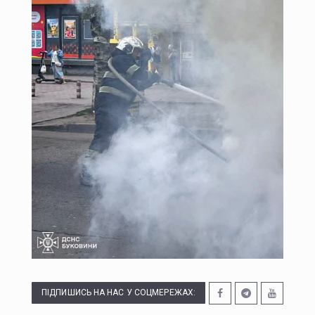
На двох вулицях Чернівців тимчасово відсутнє водопостачання
У Болгарії біля газопроводу на кордоні з Румунією вибухнув дрон
У Чернівцях тимчасово обмежать рух на трьох вулицях
ПІДПИШИСЬ НА НАС У СОЦМЕРЕЖАХ: