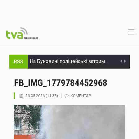
RSS
На Буковині поліцейські затримали чоловіка, який незаконно заволодів автомобілем
Нова Зеландія розширила санкції проти рф
FB_IMG_1779784452968
Україна пройшла рекордну серпневу спеку без відключень – Шмигаль
26.05.2026 (11:35)
КОМЕНТАР
Сили оборони уразили два російські НПЗ і пост спостереження на буровій установці «Сиваш» у Чорному морі - Генштаб
На Буковині рятувальники ліквідовували пожежі та наслідки негоди
Стрільця, який поранив двох поліцейських на Буковині, взято під варту