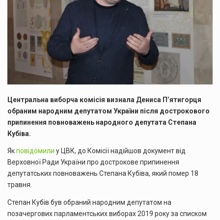
Центральна виборча комісія визнала Дениса П’ятигорця
обраним народним депутатом України після дострокового
припинення повноважень народного депутата Степана
Кубіва.
Як
повідомили
у ЦВК, до Комісії надійшов документ від
Верховної Ради України про дострокове припинення
депутатських повноважень Степана Кубіва, який помер 18
травня.
Степан Кубів був обраний народним депутатом на
позачергових парламентських виборах 2019 року за списком