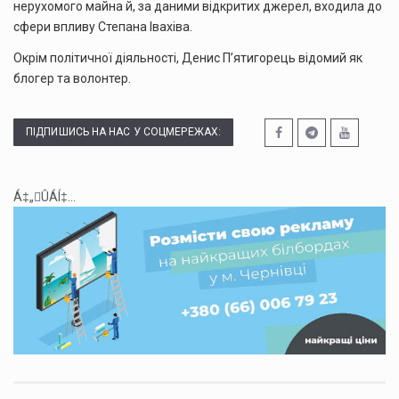
нерухомого майна й, за даними відкритих джерел, входила до
сфери впливу Степана Івахіва.
Окрім політичної діяльності, Денис П’ятигорець відомий як
блогер та волонтер.
ПІДПИШИСЬ НА НАС У СОЦМЕРЕЖАХ:
Á‡„ÛÁÍ‡...