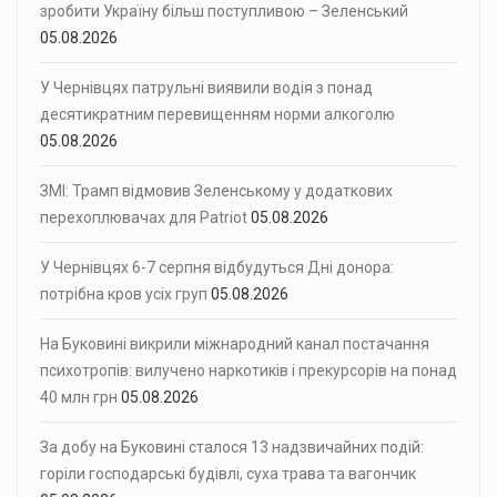
зробити Україну більш поступливою – Зеленський
05.08.2026
У Чернівцях патрульні виявили водія з понад
десятикратним перевищенням норми алкоголю
05.08.2026
ЗМІ: Трамп відмовив Зеленському у додаткових
перехоплювачах для Patriot
05.08.2026
У Чернівцях 6-7 серпня відбудуться Дні донора:
потрібна кров усіх груп
05.08.2026
На Буковині викрили міжнародний канал постачання
психотропів: вилучено наркотиків і прекурсорів на понад
40 млн грн
05.08.2026
За добу на Буковині сталося 13 надзвичайних подій:
горіли господарські будівлі, суха трава та вагончик