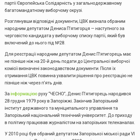
партії Європейська Солідарність у загальнодержавному
багатомандатному виборчому окрузі.
Розглянувши відповідні документи, ЦВК визнала обраним
народним депутатом Дениса П’ятигорця — наступного за
черговістю кандидата у виборчому списку партії, який був
включений до нього під №28.
Для реєстрації народним депутатом Денис П’ятигорець має
не пізніше ніж на 20-й день подати до Центральної виборчої
комісії визначені законодавством документи. Після їх
отримання ЦВК повинна ухвалити рішення про реєстрацію не
пізніше ніж через п’ять днів.
За
інформацією
руху “ЧЕСНО”, Денис П’ятигорець народився
28 грудня 1979 року в Запоріжжі. Закінчив Запорізький
інститут державного та муніципального управління та
Запорізький національний технічний університет. До приходу
в політику працював журналістом на запорізьких телеканалах.
У 2010 році був обраний депутатом Запорізької міської ради VI