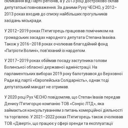
скликання від Партії регіонів, а у 2013 році достроково склав
депутатські повноваження. За даними Руху ЧЕСНО, у 2012–
2013 роках входив до списку найбільших прогульників
засідань міськради.
У 2012–2019 роках П’ятигорець працював помічником на
громадських засадах народного депутата Степана Івахіва.
Також у 2016–2018 роках очолював благодійний фонд
«Патріоти Волині», пов’язаний із нардепом.
У 2017–2019 роках обіймав посаду заступника голови
Волинської обласної державної адміністрації. На
парламентських виборах 2019 року балотувався до Верховної
Ради від партії «Європейська Солідарність», однак тоді
депутатський мандат не отримав.
У 2020 році Рух ЧЕСНО повідомляв, що Степан Івахів передав
Денису П’ятигорцю компанію ТОВ «Сонріс ЛТД», яка
займається консультуванням з питань комерційної діяльності
та торгівлею. У 2021–2022 роках П’ятигорець також очолював
ТОВ «Діверті», що працює у сфері оренди та експлуатації