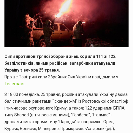
Сили протиповітряної оборони знешкодили 111 зі 122
безпілотників, якими російські загарбники атакували
Україну з вечора 25 травня.
Про це Повітряні сили Збройних Сил України повідомили у
Телеграмі.
З 18:00 понеділка, 25 травня, росіяни атакували Україну двома
балістичними ракетами “Іскандер-М” із Ростовської області рф
і тимчасово окупованого Криму, а також 122 ударними БПЛА
типу Shahed (в т.ч. реактивними), “Гербера”, “Італмас” і
дронами-імітаторами типу “Пародія” із напрямків: Орел,
Курськ, Брянськ, Міллєрово, Приморсько-Ахтарськ (рф),