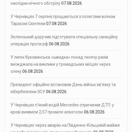
наслідки нічного обстрілу
07.08.2026
У Чернівцях 7 серпня прощаються з полеглим воїном
Тарасом Скінтеєм
07.08.2026
Зеленський доручив підготувати спеціальну санкційну
операцію проти рф
06.08.2026
У липні буковинська «швидка» понад тисячу разів
виїжджала на виклики у громадських місцях через
спеку
06.08.2026
Президент офіційно встановив День військ зв’язку та
кібербезпеки ЗСУ
06.08.2026
У Чернівцях п’яний водій Mercedes спричинив ДТП: у
крові виявили 2,57 проміле алкоголю
06.08.2026
У Чернівцях через аварію на Південно-Кільцевій майже