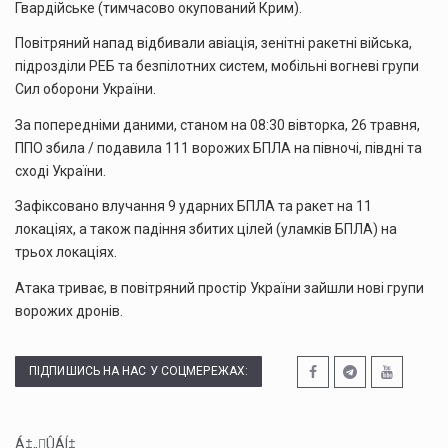
Гвардійське (тимчасово окупований Крим).
Повітряний напад відбивали авіація, зенітні ракетні війська,
підрозділи РЕБ та безпілотних систем, мобільні вогневі групи
Сил оборони України.
За попередніми даними, станом на 08:30 вівторка, 26 травня,
ППО збила / подавила 111 ворожих БПЛА на півночі, півдні та
сході України.
Зафіксовано влучання 9 ударних БПЛА та ракет на 11
локаціях, а також падіння збитих цілей (уламків БПЛА) на
трьох локаціях.
Атака триває, в повітряний простір України зайшли нові групи
ворожих дронів.
ПІДПИШИСЬ НА НАС У СОЦМЕРЕЖАХ:
Á‡„ÛÁÍ‡...