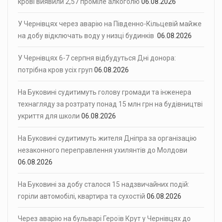
крові виявили 2,57 проміле алкоголю
06.08.2026
У Чернівцях через аварію на Південно-Кільцевій майже
на добу відключать воду у низці будинків
06.08.2026
У Чернівцях 6-7 серпня відбудуться Дні донора:
потрібна кров усіх груп
06.08.2026
На Буковині судитимуть голову громади та інженера
технагляду за розтрату понад 15 млн грн на будівництві
укриття для школи
06.08.2026
На Буковині судитимуть жителя Дніпра за організацію
незаконного переправлення ухилянтів до Молдови
06.08.2026
На Буковині за добу сталося 15 надзвичайних подій:
горіли автомобілі, квартира та сухостій
06.08.2026
Через аварію на бульварі Героїв Крут у Чернівцях до