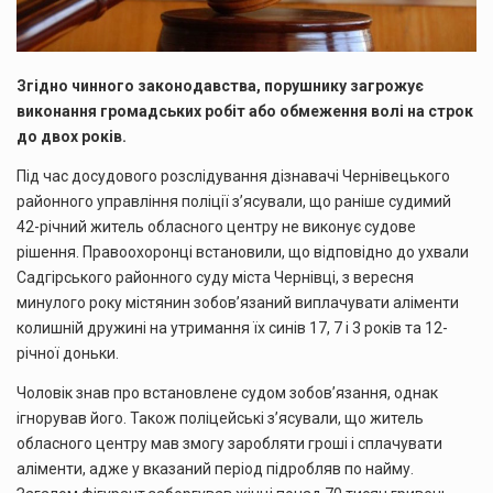
Згідно чинного законодавства, порушнику загрожує
виконання громадських робіт або обмеження волі на строк
до двох років.
Під час досудового розслідування дізнавачі Чернівецького
районного управління поліції з’ясували, що раніше судимий
42-річний житель обласного центру не виконує судове
рішення. Правоохоронці встановили, що відповідно до ухвали
Садгірського районного суду міста Чернівці, з вересня
минулого року містянин зобов’язаний виплачувати аліменти
колишній дружині на утримання їх синів 17, 7 і 3 років та 12-
річної доньки.
Чоловік знав про встановлене судом зобов’язання, однак
ігнорував його. Також поліцейські з’ясували, що житель
обласного центру мав змогу заробляти гроші і сплачувати
аліменти, адже у вказаний період підробляв по найму.