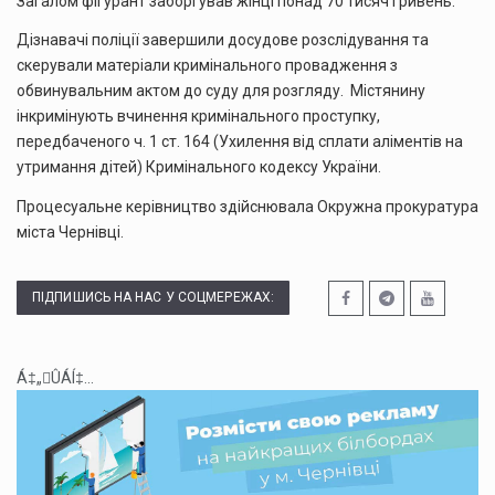
Загалом фігурант заборгував жінці понад 70 тисяч гривень.
Дізнавачі поліції завершили досудове розслідування та
скерували матеріали кримінального провадження з
обвинувальним актом до суду для розгляду. Містянину
інкримінують вчинення кримінального проступку,
передбаченого ч. 1 ст. 164 (Ухилення від сплати аліментів на
утримання дітей) Кримінального кодексу України.
Процесуальне керівництво здійснювала Окружна прокуратура
міста Чернівці.
ПІДПИШИСЬ НА НАС У СОЦМЕРЕЖАХ:
Á‡„ÛÁÍ‡...