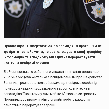
Правоохоронці звертаються до громадян з проханням не
довіряти незнайомцям, не розголошувати конфіденційну
інформацію та в жодному випадку не перераховувати
кошти на невідомі рахунки.
До Чернівецького районного управління поліції звернулася
28-річна місцева жителька з повідомленням про шахрайство.
Заявниця розповіла поліцейським, що невідома особа під
приводом надання додаткового заробітку в інтернеті
заволоділа її коштами у сумі майже 63 тисячами гривень.
Потерпіла довірилася нібито онлайн-роботодавцю та
самостійно перерахувала гроші.