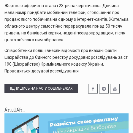
Жертвою аферистів стала і 23-річна чернівчанка. Дівчина
мала намір придбати мобільний телефон, оголошення про
продаж якого побачила на одному з інтернет-сайтів. Жителька
обласного центру самостійно перерахувала понад 50 тисяч
гривень на банківські картки, надані псевдопродавцем, після
цього зв’язок з ним обірвався.
Співробітники поліції внесли відомості про вказані факти
шахрайства до Єдиного реєстру досудових розслідувань за ст.
190 (Шахрайство) Кримінального кодексу України.
Проводяться досудові розслідування.
ПІДПИШИСЬ НА НАС У СОЦМЕРЕЖАХ:
Á‡„ÛÁÍ‡...