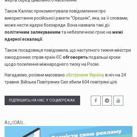
жертв серед цивільного населення.
Також Каллас прокоментувала повідомлення про
використання російської ракети “Орєшнік”, яка, за її словами,
може нести ядерні боєзаряди. Вона назвала такі дії
політичним залякуванням
та небезпечною грою на
межі
ядерної ескалації
.
Також посадовиця повідомила, що наступного тижня міністри
закордонних справ країн ЄС
обговорять
подальші кроки
щодо посилення міжнародного тиску на Росію.
Нагадаємо, росіяни масовано
обстріляли Україну
в ніч на 24
травня. Війська Повітряних Сил збили 604 повітряні цілі.
ПІДПИШИСЬ НА НАС У СОЦМЕРЕЖАХ:
Á‡„ÛÁÍ‡...