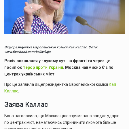
Віцепрезидентка Європейської комісії Кая Каллас. Фото:
www.facebook.com/kallaskaja
Росія опинилася у глухому куті на фронті та через це
посилює
терор проти України
. Москва навмисно б’є по
центрах українських міст.
Про це заявила Віцепрезидентка Європейської комісії
Кая
Каллас
.
Заява Каллас
Вона наголосила, що Москва цілеспрямовано завдає ударів
по центрах міст, намагаючись спричинити якомога більше