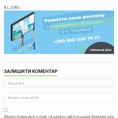
Á‡„ÛÁÍ‡...
ЗАЛИШИТИ КОМЕНТАР
Зберегти моє ім'я, e-mail, та адресу сайту в цьому браузері для