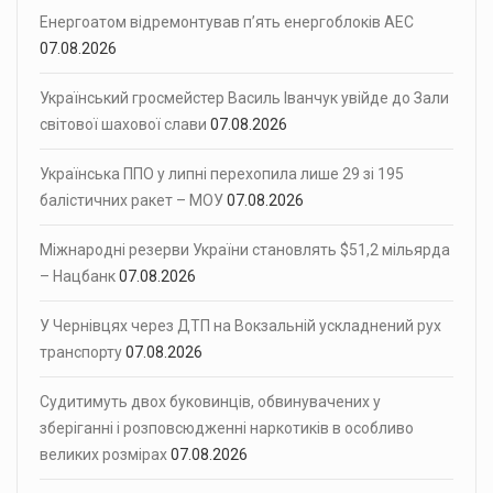
Енергоатом відремонтував п’ять енергоблоків АЕС
07.08.2026
Український гросмейстер Василь Іванчук увійде до Зали
світової шахової слави
07.08.2026
Українська ППО у липні перехопила лише 29 зі 195
балістичних ракет – МОУ
07.08.2026
Міжнародні резерви України становлять $51,2 мільярда
– Нацбанк
07.08.2026
У Чернівцях через ДТП на Вокзальній ускладнений рух
транспорту
07.08.2026
Судитимуть двох буковинців, обвинувачених у
зберіганні і розповсюдженні наркотиків в особливо
великих розмірах
07.08.2026