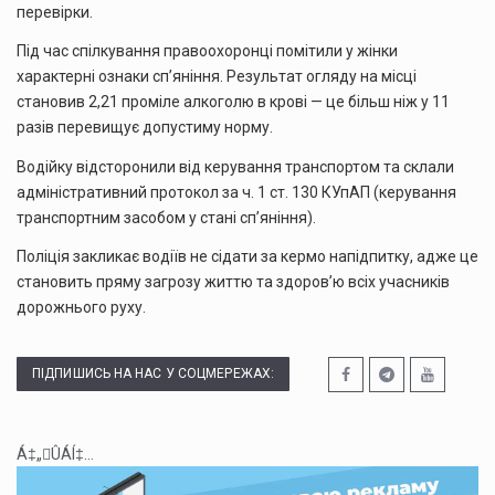
перевірки.
Під час спілкування правоохоронці помітили у жінки
характерні ознаки сп’яніння. Результат огляду на місці
становив 2,21 проміле алкоголю в крові — це більш ніж у 11
разів перевищує допустиму норму.
Водійку відсторонили від керування транспортом та склали
адміністративний протокол за ч. 1 ст. 130 КУпАП (керування
транспортним засобом у стані сп’яніння).
Поліція закликає водіїв не сідати за кермо напідпитку, адже це
становить пряму загрозу життю та здоров’ю всіх учасників
дорожнього руху.
ПІДПИШИСЬ НА НАС У СОЦМЕРЕЖАХ:
Á‡„ÛÁÍ‡...