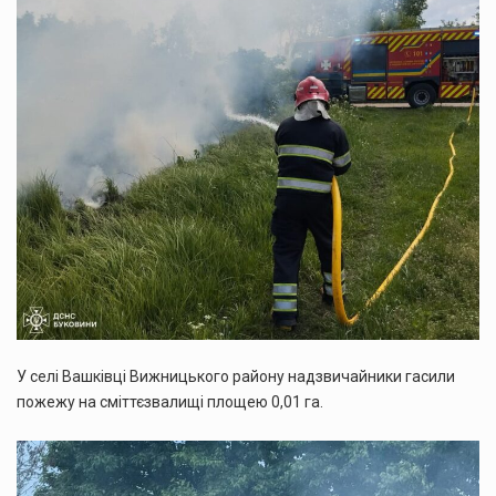
У селі Вашківці Вижницького району надзвичайники гасили
пожежу на сміттєзвалищі площею 0,01 га.