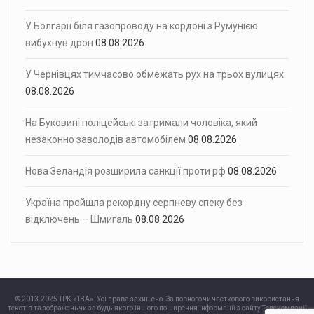
У Болгарії біля газопроводу на кордоні з Румунією
вибухнув дрон
08.08.2026
У Чернівцях тимчасово обмежать рух на трьох вулицях
08.08.2026
На Буковині поліцейські затримали чоловіка, який
незаконно заволодів автомобілем
08.08.2026
Нова Зеландія розширила санкції проти рф
08.08.2026
Україна пройшла рекордну серпневу спеку без
відключень – Шмигаль
08.08.2026
© 2013-2025 ТРК «ТВА». Усі права захищено. За повного чи часткового використання
текстів та зображень чи за будь-якого іншого поширення інформації з сайту Телекомпанії