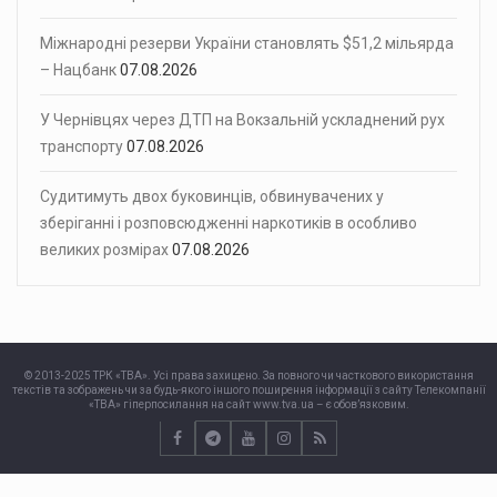
Міжнародні резерви України становлять $51,2 мільярда
– Нацбанк
07.08.2026
У Чернівцях через ДТП на Вокзальній ускладнений рух
транспорту
07.08.2026
Судитимуть двох буковинців, обвинувачених у
зберіганні і розповсюдженні наркотиків в особливо
великих розмірах
07.08.2026
© 2013-2025 ТРК «ТВА». Усі права захищено. За повного чи часткового використання
текстів та зображень чи за будь-якого іншого поширення інформації з сайту Телекомпанії
«ТВА» гіперпосилання на сайт www.tva.ua – є обов’язковим.