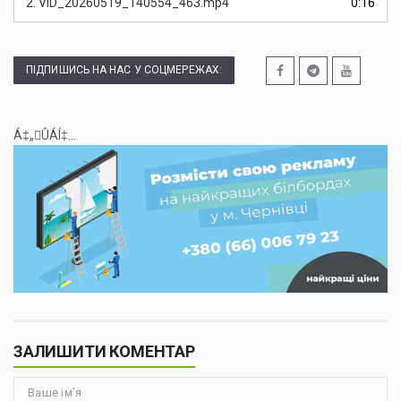
2.
VID_20260519_140554_463.mp4
0:16
ПІДПИШИСЬ НА НАС У СОЦМЕРЕЖАХ:
Á‡„ÛÁÍ‡...
ЗАЛИШИТИ КОМЕНТАР