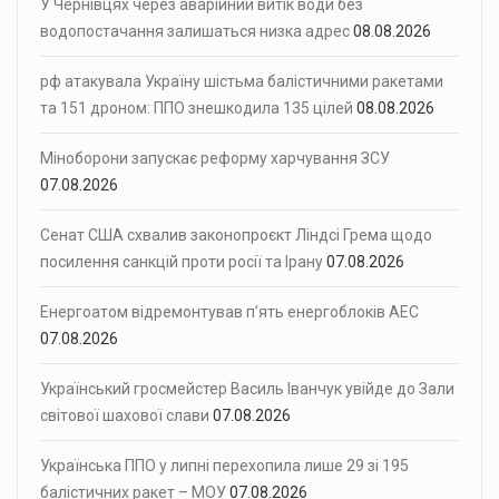
У Чернівцях через аварійний витік води без
водопостачання залишаться низка адрес
08.08.2026
рф атакувала Україну шістьма балістичними ракетами
та 151 дроном: ППО знешкодила 135 цілей
08.08.2026
Міноборони запускає реформу харчування ЗСУ
07.08.2026
Сенат США схвалив законопроєкт Ліндсі Грема щодо
посилення санкцій проти росії та Ірану
07.08.2026
Енергоатом відремонтував п’ять енергоблоків АЕС
07.08.2026
Український гросмейстер Василь Іванчук увійде до Зали
світової шахової слави
07.08.2026
Українська ППО у липні перехопила лише 29 зі 195
балістичних ракет – МОУ
07.08.2026