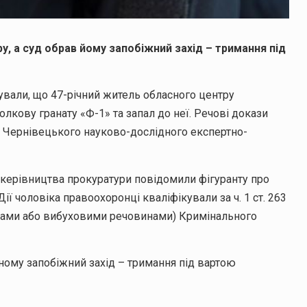
ру, а суд обрав йому запобіжний захід – тримання під
ували, що 47-річний житель обласного центру
лкову гранату «Ф-1» та запал до неї. Речові докази
о Чернівецького науково-дослідного експертно-
 керівництва прокуратури повідомили фігуранту про
ї чоловіка правоохоронці кваліфікували за ч. 1 ст. 263
сами або вибуховими речовинами) Кримінального
ному запобіжний захід – тримання під вартою