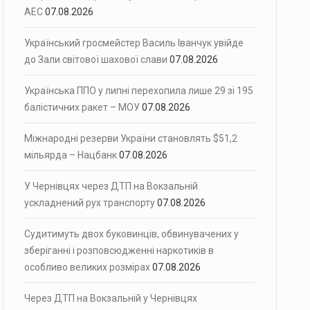
АЕС
07.08.2026
Український гросмейстер Василь Іванчук увійде
до Зали світової шахової слави
07.08.2026
Українська ППО у липні перехопила лише 29 зі 195
балістичних ракет – МОУ
07.08.2026
Міжнародні резерви України становлять $51,2
мільярда – Нацбанк
07.08.2026
У Чернівцях через ДТП на Вокзальній
ускладнений рух транспорту
07.08.2026
Судитимуть двох буковинців, обвинувачених у
зберіганні і розповсюдженні наркотиків в
особливо великих розмірах
07.08.2026
Через ДТП на Вокзальній у Чернівцях