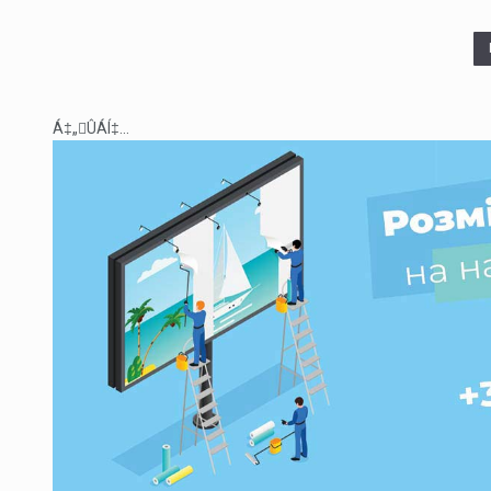
Á‡„ÛÁÍ‡...