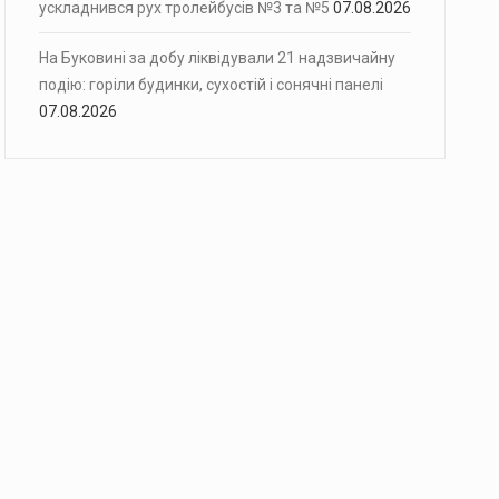
ускладнився рух тролейбусів №3 та №5
07.08.2026
На Буковині за добу ліквідували 21 надзвичайну
подію: горіли будинки, сухостій і сонячні панелі
07.08.2026