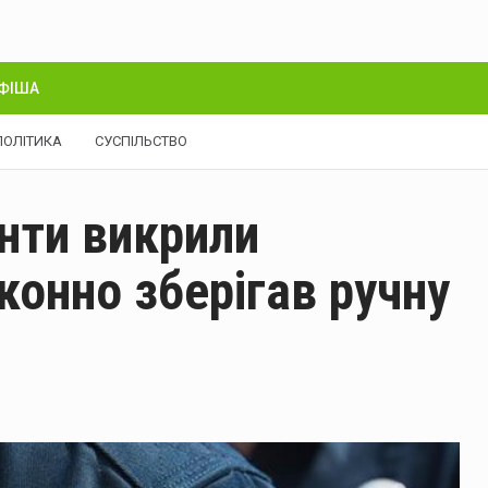
ФІША
ПОЛІТИКА
СУСПІЛЬСТВО
янти викрили
конно зберігав ручну