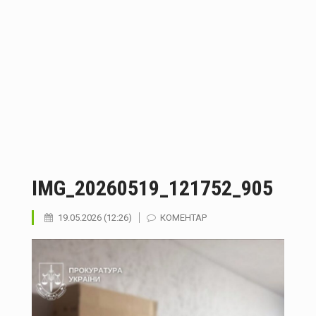
На Буковині за добу зареєстрували 11 подій: рятувальники ліквідували пожежі та допомагали населенню
Сили оборони уразили НПЗ «Танеко» в Татарстані: на об’єкті виникла пожежа
Судитимуть 49-річну буковинку, обвинувачену в наданні хабаря прикордонникам
IMG_20260519_121752_905
19.05.2026 (12:26)
КОМЕНТАР