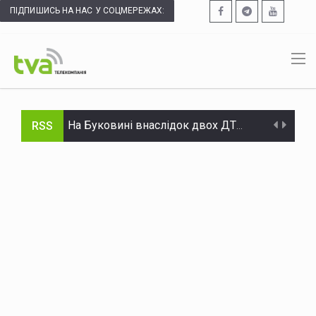
ПІДПИШИСЬ НА НАС У СОЦМЕРЕЖАХ:
RSS
На Буковині внаслідок двох ДТП травмувалися двоє водіїв
Буковинець увійшов до топ-10 найпопулярніших українських стрімерів Twitch
У Перу повідомили про загибель 11 своїх громадян у війні росії проти України
З квітня росія зупинила виробництво "Кинджалів", щоб робити більше інших ракет – ГУР
Сили ППО знешкодили 92 безпілотники та три «Бандеролі», якими росіяни атакували Україну
У Польщі почнуть розсилати SMS про зліт авіації через удари рф по Україні
Молдова після інциденту з дроном відкликала посла на росії