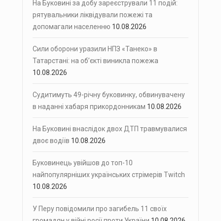
На Буковині за добу зареєстрували 11 подій:
рятувальники ліквідували пожежі та
допомагали населенню
10.08.2026
Сили оборони уразили НПЗ «Танеко» в
Татарстані: на об’єкті виникла пожежа
10.08.2026
Судитимуть 49-річну буковинку, обвинувачену
в наданні хабаря прикордонникам
10.08.2026
На Буковині внаслідок двох ДТП травмувалися
двоє водіїв
10.08.2026
Буковинець увійшов до топ-10
найпопулярніших українських стрімерів Twitch
10.08.2026
У Перу повідомили про загибель 11 своїх
громадян у війні росії проти України
10.08.2026