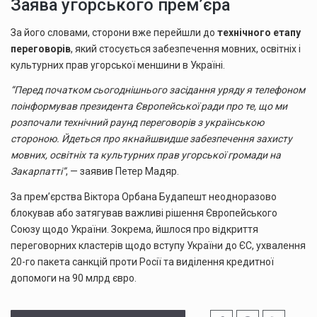
Заява угорського премʼєра
За його словами, сторони вже перейшли до
технічного етапу
переговорів
, який стосується забезпечення мовних, освітніх і
культурних прав угорської меншини в Україні.
“Перед початком сьогоднішнього засідання уряду я телефоном
поінформував президента Європейської ради про те, що ми
розпочали технічний раунд переговорів з українською
стороною. Йдеться про якнайшвидше забезпечення захисту
мовних, освітніх та культурних прав угорської громади на
Закарпатті”
, — заявив Петер Мадяр.
За прем’єрства Віктора Орбана Будапешт неодноразово
блокував або затягував важливі рішення Європейського
Союзу щодо України. Зокрема, йшлося про відкриття
переговорних кластерів щодо вступу України до ЄС, ухвалення
20-го пакета санкцій проти Росії та виділення кредитної
допомоги на 90 млрд євро.