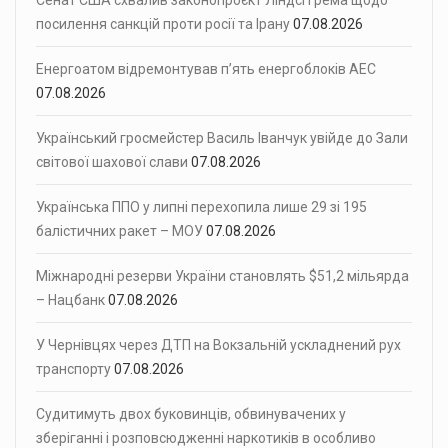
Сенат США схвалив законопроєкт Ліндсі Грема щодо
посилення санкцій проти росії та Ірану
07.08.2026
Енергоатом відремонтував п’ять енергоблоків АЕС
07.08.2026
Український гросмейстер Василь Іванчук увійде до Зали
світової шахової слави
07.08.2026
Українська ППО у липні перехопила лише 29 зі 195
балістичних ракет – МОУ
07.08.2026
Міжнародні резерви України становлять $51,2 мільярда
– Нацбанк
07.08.2026
У Чернівцях через ДТП на Вокзальній ускладнений рух
транспорту
07.08.2026
Судитимуть двох буковинців, обвинувачених у
зберіганні і розповсюдженні наркотиків в особливо