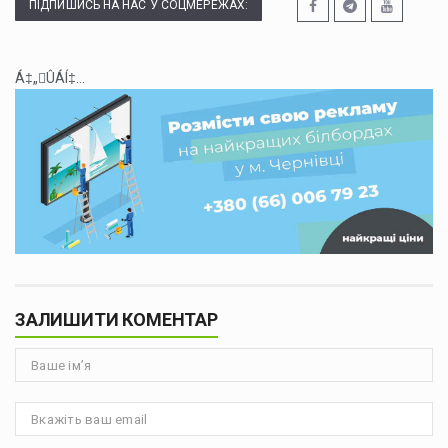
ПІДПИШИСЬ НА НАС У СОЦМЕРЕЖАХ:
Á‡„ÛÁÍ‡...
ЗАЛИШИТИ КОМЕНТАР