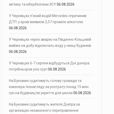
зв’язку та кібербезпеки ЗСУ
06.08.2026
У Чернівцях п’яний водій Mercedes спричинив
ДТП: у крові виявили 2,57 проміле алкоголю
06.08.2026
У Чернівцях через аварію на Південно-Кільцевій
майже на добу відключать воду у низці будинків
06.08.2026
У Чернівцях 6-7 серпня відбудуться Дні донора:
потрібна кров усіх груп
06.08.2026
На Буковині судитимуть голову громади та
інженера технагляду за розтрату понад 15 млн
грн на будівництві укриття для школи
06.08.2026
На Буковині судитимуть жителя Дніпра за
організацію незаконного переправлення