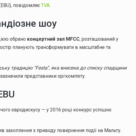
(EBU), повідомляє
TVA
.
андіозне шоу
цією обрано
концертний зал MFCC
, розташований у
простір планують трансформувати в масштабне та
ську традицію “Festa”, яка внесена до списку спадщини
— зазначили представники оргкомітету.
 EBU
ого євродискусу — у 2016 році конкурс успішно
в захоплення з приводу повернення події на Мальту.