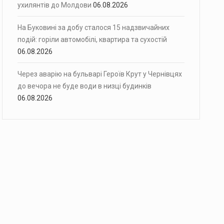
ухилянтів до Молдови
06.08.2026
На Буковині за добу сталося 15 надзвичайних
подій: горіли автомобілі, квартира та сухостій
06.08.2026
Через аварію на бульварі Героїв Крут у Чернівцях
до вечора не буде води в низці будинків
06.08.2026