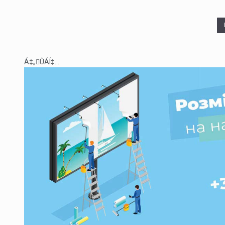
Á‡„ÛÁÍ‡...