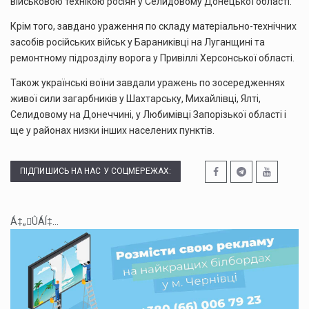
військовою технікою росіян у Селидовому Донецької області.
Крім того, завдано ураження по складу матеріально-технічних
засобів російських військ у Бараниківці на Луганщині та
ремонтному підрозділу ворога у Привіллі Херсонської області.
Також українські воїни завдали уражень по зосередженнях
живої сили загарбників у Шахтарську, Михайлівці, Ялті,
Селидовому на Донеччині, у Любимівці Запорізької області і
ще у районах низки інших населених пунктів.
ПІДПИШИСЬ НА НАС У СОЦМЕРЕЖАХ:
Á‡„ÛÁÍ‡...