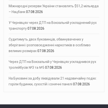
Міжнародні резерви України становлять $51,2 мільярда
– Нацбанк
07.08.2026
У Чернівцях через ДТП на Вокзальній ускладнений рух
транспорту
07.08.2026
Судитимуть двох буковинців, обвинувачених у
зберіганні і розповсюдженні наркотиків в особливо
великих розмірах
07.08.2026
Через ДТП на Вокзальній у Чернівцях ускладнився рух
тролейбусів №3 та №5
07.08.2026
На Буковині за добу ліквідували 21 надзвичайну подію:
горіли будинки, сухостій і сонячні панелі
07.08.2026