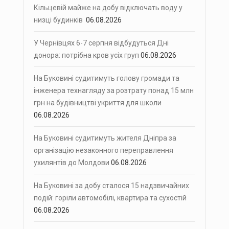
Кільцевій майже на добу відключать воду у
низці будинків
06.08.2026
У Чернівцях 6-7 серпня відбудуться Дні
донора: потрібна кров усіх груп
06.08.2026
На Буковині судитимуть голову громади та
інженера технагляду за розтрату понад 15 млн
грн на будівництві укриття для школи
06.08.2026
На Буковині судитимуть жителя Дніпра за
організацію незаконного переправлення
ухилянтів до Молдови
06.08.2026
На Буковині за добу сталося 15 надзвичайних
подій: горіли автомобілі, квартира та сухостій
06.08.2026