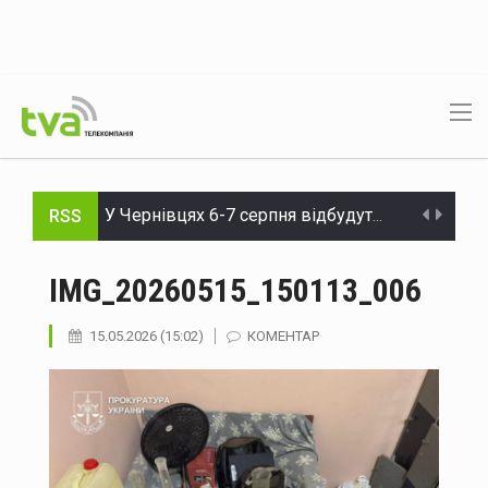
RSS
У Чернівцях 6-7 серпня відбудуться Дні донора: потрібна кров усіх груп
На Буковині судитимуть голову громади та інженера технагляду за розтрату понад 15 млн грн на будівництві укриття для школи
IMG_20260515_150113_006
На Буковині судитимуть жителя Дніпра за організацію незаконного переправлення ухилянтів до Молдови
15.05.2026 (15:02)
КОМЕНТАР
На Буковині за добу сталося 15 надзвичайних подій: горіли автомобілі, квартира та сухостій
Через аварію на бульварі Героїв Крут у Чернівцях до вечора не буде води в низці будинків
Зеленський доручив підготувати спеціальну санкційну операцію проти рф