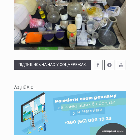
У липні буковинська «швидка» понад тисячу разів виїжджала на виклики у громадських місцях через спеку
Президент офіційно встановив День військ зв'язку та кібербезпеки ЗСУ
У Чернівцях п'яний водій Mercedes спричинив ДТП: у крові виявили 2,57 проміле алкоголю
У Чернівцях через аварію на Південно-Кільцевій майже на добу відключать воду у низці будинків
ПІДПИШИСЬ НА НАС У СОЦМЕРЕЖАХ:
Á‡„ÛÁÍ‡...