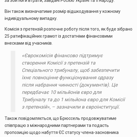
за збитки й втрати, завдані Росією Україні та її народу.
Він також визначатиме розмір відшкодування у кожному
індивідуальному випадку.
Комісія з претензій розпочне роботу після того, як буде зібрано
25 ратифікаційних грамот із достатніми фінансовими
внесками від учасників.
«Єврокомісія фінансово підтримує
створення Комісії з претензій та
Спеціального трибуналу, щоб забезпечити
їхнє повноцінне функціонування одразу
після набрання чинності (документів). Це
передбачає 10 мільйонів євро для
Трибуналу та до 1 мільйона євро для Комісії
з претензій», – зазначили в євроінституції.
Також повідомляється, що Брюссель продовжуватиме
співпрацю з міжнародними партнерами та подасть
пропозицію щодо набуття ЄС статусу члена-засновника