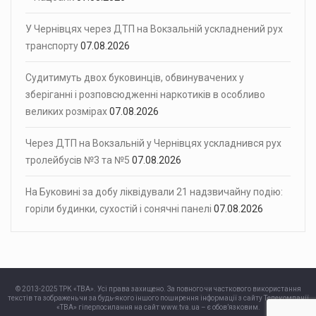
У Чернівцях через ДТП на Вокзальній ускладнений рух
транспорту
07.08.2026
Судитимуть двох буковинців, обвинувачених у
зберіганні і розповсюдженні наркотиків в особливо
великих розмірах
07.08.2026
Через ДТП на Вокзальній у Чернівцях ускладнився рух
тролейбусів №3 та №5
07.08.2026
На Буковині за добу ліквідували 21 надзвичайну подію:
горіли будинки, сухостій і сонячні панелі
07.08.2026
© 2013-2025 ТРК «ТВА». Усі права захищено. За повного чи часткового використання
текстів та зображень чи за будь-якого іншого поширення інформації з сайту Телекомпанії
«ТВА» гіперпосилання на сайт www.tva.ua – є обов’язковим.