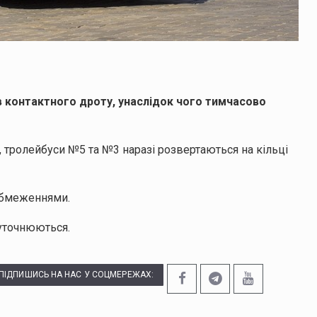
ив контактного дроту, унаслідок чого тимчасово
 тролейбуси №5 та №3 наразі розвертаються на кільці
 обмеженнями.
 уточнюються.
ПІДПИШИСЬ НА НАС У СОЦМЕРЕЖАХ: