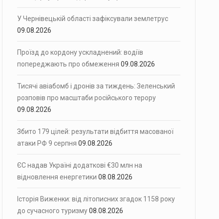
У Чернівецькій області зафіксували землетрус
09.08.2026
Проїзд до кордону ускладнений: водіїв
попереджають про обмеження
09.08.2026
Тисячі авіабомб і дронів за тиждень: Зеленський
розповів про масштаби російського терору
09.08.2026
Збито 179 цілей: результати відбиття масованої
атаки РФ 9 серпня
09.08.2026
ЄС надав Україні додаткові €30 млн на
відновлення енергетики
08.08.2026
Історія Виженки: від літописних згадок 1158 року
до сучасного туризму
08.08.2026