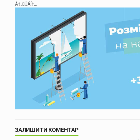
Á‡„ÛÁÍ‡...
ЗАЛИШИТИ КОМЕНТАР