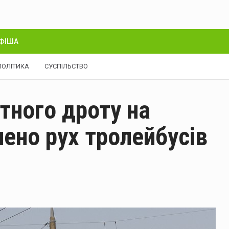
ФІША
ПОЛІТИКА
СУСПІЛЬСТВО
тного дроту на
нено рух тролейбусів