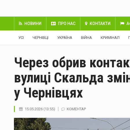
НОВИНИ
ПРО НАС
КОНТАКТИ
А
УСІ
ЧЕРНІВЦІ
УКРАЇНА
ВІЙНА
КРИМІНАЛ
Через обрив контак
вулиці Скальда змі
у Чернівцях
15.05.2026 (13:55)
КОМЕНТАР