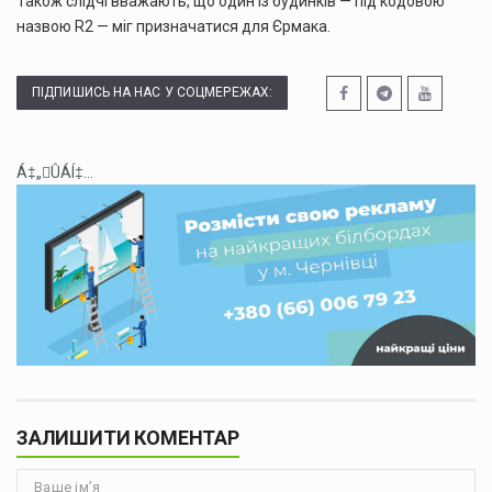
Також слідчі вважають, що один із будинків — під кодовою
назвою R2 — міг призначатися для Єрмака.
ПІДПИШИСЬ НА НАС У СОЦМЕРЕЖАХ:
Á‡„ÛÁÍ‡...
ЗАЛИШИТИ КОМЕНТАР