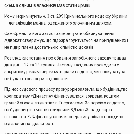
схем, а одним із власників мав стати Єрмак.
Йому інкримінують ч. 3 ст. 209 Кримінального кодексу України
— легалізацію майна, одержаного злочинним шляхом.
Сам Єрмак та його захист заперечують обвинувачення.
Адвокат стверджує, що підозра ґрунтується на припущеннях і
не підкріплена достатньою кількістю доказів.
Розгляд клопотання про обрання запобіжного заходу тривав
два дні — 12 та 13 травня. Частину засідання проводили у
закритому режимі через матеріали слідства, які прокуратура
не була готова оприлюднювати.
Під час судового процесу прокурори заявили, що будівництво
кооперативу «Династія» фінансувалося, зокрема, коштом
грошей зі схем «відкатів» в Енергоатомі. За версією слідства,
на будівництво маєтків виділили 8,9 мільйона доларів
готівкою, а 72% фінансування кооперативу нібито походило
від злочинної діяльності.