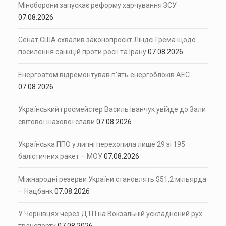
Міноборони запускає реформу харчування ЗСУ
07.08.2026
Сенат США схвалив законопроєкт Ліндсі Грема щодо
посилення санкцій проти росії та Ірану
07.08.2026
Енергоатом відремонтував п’ять енергоблоків АЕС
07.08.2026
Український гросмейстер Василь Іванчук увійде до Зали
світової шахової слави
07.08.2026
Українська ППО у липні перехопила лише 29 зі 195
балістичних ракет – МОУ
07.08.2026
Міжнародні резерви України становлять $51,2 мільярда
– Нацбанк
07.08.2026
У Чернівцях через ДТП на Вокзальній ускладнений рух
транспорту
07.08.2026