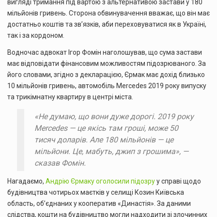
вигляді тримання під вартою з альтернативою застави у 180
мільйонів гривень. Сторона обвинувачення вважає, що він має
достатньо коштів та зв’язків, аби переховуватися як в Україні,
так і за кордоном.
Водночас адвокат Ігор Фомін наголошував, що сума застави
має відповідати фінансовим можливостям підозрюваного. За
його словами, згідно з декларацією, Єрмак має дохід близько
10 мільйонів гривень, автомобіль Mercedes 2019 року випуску
та трикімнатну квартиру в центрі міста.
«Не думаю, що вони дуже дорогі. 2019 року
Mercedes — це якісь там гроші, може 50
тисяч доларів. Але 180 мільйонів — це
мільйони. Це, мабуть, джип з грошима», —
сказав Фомін.
Нагадаємо,
Андрію Єрмаку оголосили підозру
у справі щодо
будівництва чотирьох маєтків у селищі Козин Київська
область, об’єднаних у кооператив «Династія». За даними
слідства, кошти на будівництво могли надходити зі злочинних