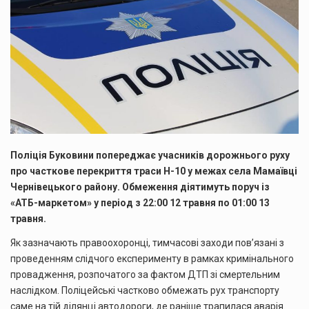
Поліція Буковини попереджає учасників дорожнього руху
про часткове перекриття траси Н-10 у межах села Мамаївці
Чернівецького району. Обмеження діятимуть поруч із
«АТБ-маркетом» у період з 22:00 12 травня по 01:00 13
травня.
Як зазначають правоохоронці, тимчасові заходи пов’язані з
проведенням слідчого експерименту в рамках кримінального
провадження, розпочатого за фактом ДТП зі смертельним
наслідком. Поліцейські частково обмежать рух транспорту
саме на тій ділянці автодороги, де раніше трапилася аварія.