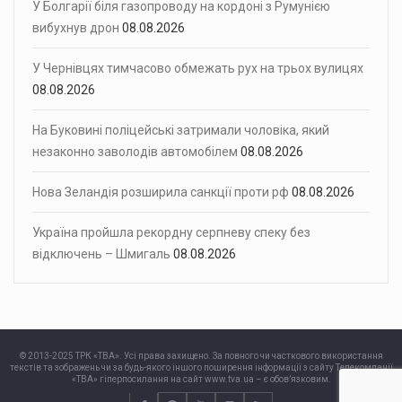
У Болгарії біля газопроводу на кордоні з Румунією
вибухнув дрон
08.08.2026
У Чернівцях тимчасово обмежать рух на трьох вулицях
08.08.2026
На Буковині поліцейські затримали чоловіка, який
незаконно заволодів автомобілем
08.08.2026
Нова Зеландія розширила санкції проти рф
08.08.2026
Україна пройшла рекордну серпневу спеку без
відключень – Шмигаль
08.08.2026
© 2013-2025 ТРК «ТВА». Усі права захищено. За повного чи часткового використання
текстів та зображень чи за будь-якого іншого поширення інформації з сайту Телекомпанії
«ТВА» гіперпосилання на сайт www.tva.ua – є обов’язковим.