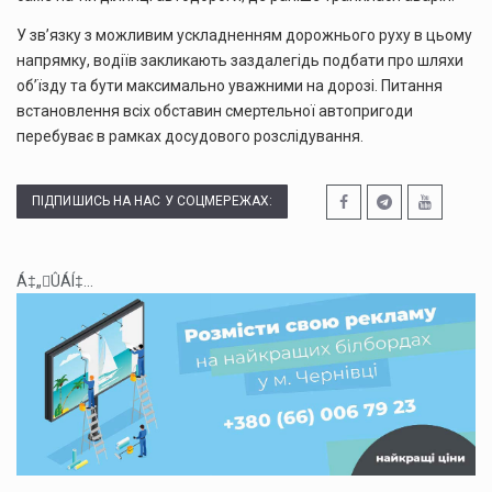
У зв’язку з можливим ускладненням дорожнього руху в цьому
напрямку, водіїв закликають заздалегідь подбати про шляхи
об’їзду та бути максимально уважними на дорозі. Питання
встановлення всіх обставин смертельної автопригоди
перебуває в рамках досудового розслідування.
ПІДПИШИСЬ НА НАС У СОЦМЕРЕЖАХ:
Á‡„ÛÁÍ‡...