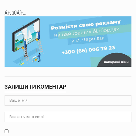
Á‡„ÛÁÍ‡...
ЗАЛИШИТИ КОМЕНТАР