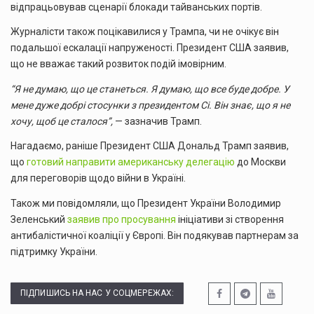
відпрацьовував сценарії блокади тайванських портів.
Журналісти також поцікавилися у Трампа, чи не очікує він
подальшої ескалації напруженості. Президент США заявив,
що не вважає такий розвиток подій імовірним.
“Я не думаю, що це станеться. Я думаю, що все буде добре. У
мене дуже добрі стосунки з президентом Сі. Він знає, що я не
хочу, щоб це сталося”,
— зазначив Трамп.
Нагадаємо, раніше Президент США Дональд Трамп заявив,
що
готовий направити американську делегацію
до Москви
для переговорів щодо війни в Україні.
Також ми повідомляли, що Президент України Володимир
Зеленський
заявив про просування
ініціативи зі створення
антибалістичної коаліції у Європі. Він подякував партнерам за
підтримку України.
ПІДПИШИСЬ НА НАС У СОЦМЕРЕЖАХ: