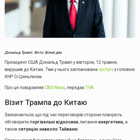
Дональд Трамп. Фото: Білий дім
Президент США Дональд Трамп у вівторок, 12 травня,
вирушив до Китаю. Там у нього запланована
зустріч
з головою
КНР Сі Цзіньпіном.
Про це повідомляє
CBS News
, передає
TVA
.
Візит Трампа до Китаю
Зазначається, що під час переговорів сторони планують
обговорити
торгівельні відносини
, питання
енергетики,
а
також
ситуацію навколо Тайваню
.