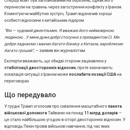
Спершу візит був запланований на березень, однак його
перенесли на травень через загострення конфлікту з Іраном.
Коментуючи майбутню зустріч, Трамп відзначив хороші
особисті відносини з китайським лідером.
“Він — чудовий джентльмен. Я вважаю його неймовірною
людиною… У мене дуже добрі стосунки з президентом Сі. Ми
добре ладнаємо і маємо багато бізнесу з Китаєм, заробляємо
багато грошей”
, — заявив він журналістам.
Експерти вважають, що обидві сторони зацікавлені у
стабілізації двосторонніх відносин
, проте зазначають:
ескалація ситуації з Іраном може
послабити позиції США
на
переговорах
Що передувало
У грудні Трамп оголосив про схвалення масштабного
пакета
військової допомоги
Тайваню на понад
11 млрд доларів
—
це стало найбільшою угодою в історії двосторонніх відносин. У
відповідь Пекін провів військові навчання, під час яких