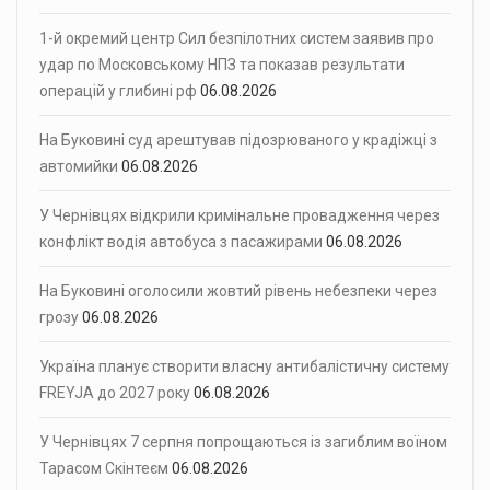
1-й окремий центр Сил безпілотних систем заявив про
удар по Московському НПЗ та показав результати
операцій у глибині рф
06.08.2026
На Буковині суд арештував підозрюваного у крадіжці з
автомийки
06.08.2026
У Чернівцях відкрили кримінальне провадження через
конфлікт водія автобуса з пасажирами
06.08.2026
На Буковині оголосили жовтий рівень небезпеки через
грозу
06.08.2026
Україна планує створити власну антибалістичну систему
FREYJA до 2027 року
06.08.2026
У Чернівцях 7 серпня попрощаються із загиблим воїном
Тарасом Скінтеєм
06.08.2026