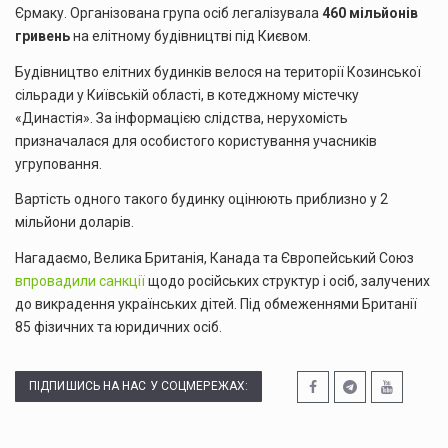
Єрмаку. Організована група осіб легалізувала
460 мільйонів
гривень
на елітному будівництві під Києвом.
Будівництво елітних будинків велося на території Козинської
сільради у Київській області, в котеджному містечку
«Династія». За інформацією слідства, нерухомість
призначалася для особистого користування учасників
угруповання.
Вартість одного такого будинку оцінюють приблизно у 2
мільйони доларів.
Нагадаємо, Велика Британія, Канада та Європейський Союз
впровадили санкції
щодо російських структур і осіб, залучених
до викрадення українських дітей. Під обмеженнями Британії
85 фізичних та юридичних осіб.
ПІДПИШИСЬ НА НАС У СОЦМЕРЕЖАХ: