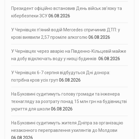
Президент офіційно встановив День військ зв’язку та
кібербезпеки ЗСУ
06.08.2026
У Чернівцях п’яний водій Mercedes спричинив ДТП: у
крові виявили 2,57 проміле алкоголю
06.08.2026
У Чернівцях через аварію на Південно-Кільцевій майже
на добу відключать воду у низці будинків
06.08.2026
У Чернівцях 6-7 серпня відбудуться Дні донора:
потрібна кров усіх груп
06.08.2026
На Буковині судитимуть голову громади та інженера
технагляду за розтрату понад 15 млн грн на будівництві
укриття для школи
06.08.2026
На Буковині судитимуть жителя Дніпра за організацію
незаконного переправлення ухилянтів до Молдови
06.08.2026