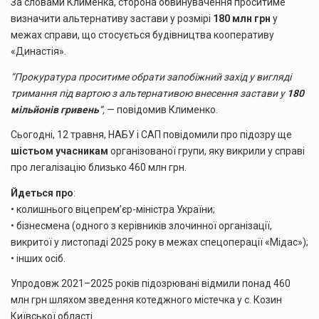
За словами Клименка, сторона обвинувачення проситиме
визначити альтернативу застави у розмірі
180 млн грн
у
межах справи, що стосується будівництва кооперативу
«Династія».
“Прокуратура проситиме обрати запобіжний захід у вигляді
тримання під вартою з альтернативою внесення застави у
180
мільйонів гривень
“,
— повідомив Клименко.
Сьогодні, 12 травня, НАБУ і САП повідомили про підозру ще
шістьом учасникам
організованої групи, яку викрили у справі
про легалізацію близько 460 млн грн.
Йдеться про
:
• колишнього віцепрем’єр-міністра України;
• бізнесмена (одного з керівників злочинної організації,
викритої у листопаді 2025 року в межах спецоперації «Мідас»);
• інших осіб.
Упродовж 2021–2025 років підозрювані відмили понад 460
млн грн шляхом зведення котеджного містечка у с. Козин
Київської області.