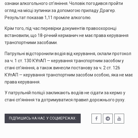
ознаки алкогольного сп’яніння. Чоловік погодився пройти
огляд на місці зупинки за допомогою приладу Драгер.
Результат показав 1,11 проміле алкоголю.
Крім того, під час перевірки документів правоохоронці
встановили, що 18-річний керманич не має права керування
транспортними засобами.
Патрульні відсторонили водія від керування, склали протокол
за ч. 1 ст. 130 КУпАП — керування транспортним засобом у
стані сп’яніння, а також винесли постанову за ч. 2 ст. 126
КУпАП — керування транспортним засобом особою, яка не має
права керування.
У патрульній поліції закликають водіїв не сідати за кермо у
стані сп’яніння та дотримуватися правил дорожнього руху.
ПІДПИШИСЬ НА НАС У СОЦМЕРЕЖАХ: