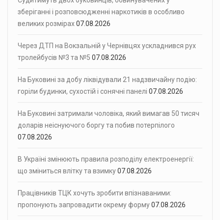
Судитимуть двох буковинців, обвинувачених у
зберіганні і розповсюдженні наркотиків в особливо
великих розмірах
07.08.2026
Через ДТП на Вокзальній у Чернівцях ускладнився рух
тролейбусів №3 та №5
07.08.2026
На Буковині за добу ліквідували 21 надзвичайну подію:
горіли будинки, сухостій і сонячні панелі
07.08.2026
На Буковині затримали чоловіка, який вимагав 50 тисяч
доларів неіснуючого боргу та побив потерпілого
07.08.2026
В Україні змінюють правила розподілу електроенергії:
що зміниться влітку та взимку
07.08.2026
Працівників ТЦК хочуть зробити впізнаваними:
пропонують запровадити окрему форму
07.08.2026