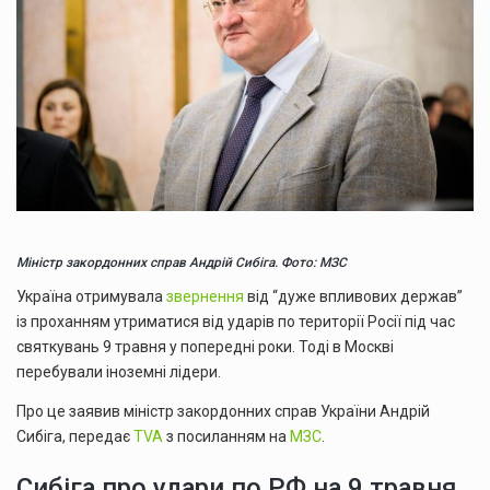
Міністр закордонних справ Андрій Сибіга. Фото: МЗС
Україна отримувала
звернення
від “дуже впливових держав”
із проханням утриматися від ударів по території Росії під час
святкувань 9 травня у попередні роки. Тоді в Москві
перебували іноземні лідери.
Про це заявив міністр закордонних справ України Андрій
Сибіга, передає
TVA
з посиланням на
МЗС
.
Сибіга про удари по РФ на 9 травня