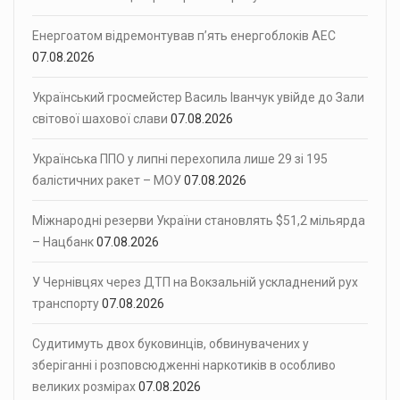
Енергоатом відремонтував п’ять енергоблоків АЕС
07.08.2026
Український гросмейстер Василь Іванчук увійде до Зали
світової шахової слави
07.08.2026
Українська ППО у липні перехопила лише 29 зі 195
балістичних ракет – МОУ
07.08.2026
Міжнародні резерви України становлять $51,2 мільярда
– Нацбанк
07.08.2026
У Чернівцях через ДТП на Вокзальній ускладнений рух
транспорту
07.08.2026
Судитимуть двох буковинців, обвинувачених у
зберіганні і розповсюдженні наркотиків в особливо
великих розмірах
07.08.2026