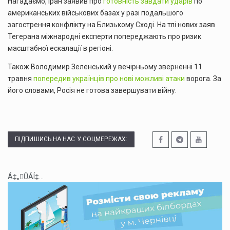
Нагадаємо, Іран заявив про
готовність завдати ударів
по
американських військових базах у разі подальшого
загострення конфлікту на Близькому Сході. На тлі нових заяв
Тегерана міжнародні експерти попереджають про ризик
масштабної ескалації в регіоні.
Також Володимир Зеленський у вечірньому зверненні 11
травня
попередив українців про нові можливі атаки
ворога. За
його словами, Росія не готова завершувати війну.
ПІДПИШИСЬ НА НАС У СОЦМЕРЕЖАХ:
Á‡„ÛÁÍ‡...