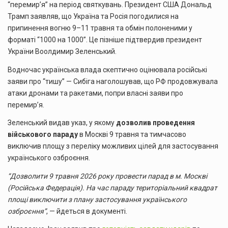
“перемир’я” на період святкувань. Президент США Дональд
Трамп заявляв, що Україна та Росія погодилися на
припинення вогню 9–11 травня та обмін полоненими у
форматі “1000 на 1000”. Це пізніше підтвердив президент
України Воолдимир Зеленський.
Водночас українська влада скептично оцінювала російські
заяви про “тишу” — Сибіга наголошував, що РФ продовжувала
атаки дронами та ракетами, попри власні заяви про
перемир’я.
Зеленський видав указ, у якому
дозволив проведення
військового параду
в Москві 9 травня та тимчасово
виключив площу з переліку можливих цілей для застосування
українського озброєння.
“Дозволити 9 травня 2026 року провести парад в м. Москві
(Російська Федерація). На час параду територіальний квадрат
площі виключити з плану застосування українського
озброєння”
, — йдеться в документі.