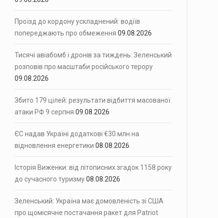
йська Федерація може використати здобуті…
Проїзд до кордону ускладнений: водіїв
попереджають про обмеження
09.08.2026
 ніч на 9 серпня…
Тисячі авіабомб і дронів за тиждень: Зеленський
розповів про масштаби російського терору
09.08.2026
Збито 179 цілей: результати відбиття масованої
атаки РФ 9 серпня
09.08.2026
ЄС надав Україні додаткові €30 млн на
відновлення енергетики
08.08.2026
Історія Виженки: від літописних згадок 1158 року
до сучасного туризму
08.08.2026
Зеленський: Україна має домовленість зі США
про щомісячне постачання ракет для Patriot