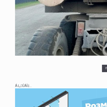
Á‡„ÛÁÍ‡...