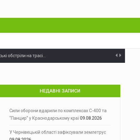
ські обстріли на трасі…
о терору
Російські війська протягом тижня випустили…
яний напад із застосуванням…
НЕДАВНІ ЗАПИСИ
спрямував додаткові 30…
исні згадки про Вижницю…
Сили оборони вдарили по комплексах С-400 та
“Панцир” у Краснодарському краї
09.08.2026
У Чернівецькій області зафіксували землетрус
манському напрямку українські оборонці…
09.08.2026