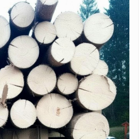
атак РФ за допомогою захоплених українських дронів
Росі
 комплексах С-400 та "Панцир" у Краснодарському краї
У
зафіксували землетрус
На території Чернівецької області 8…