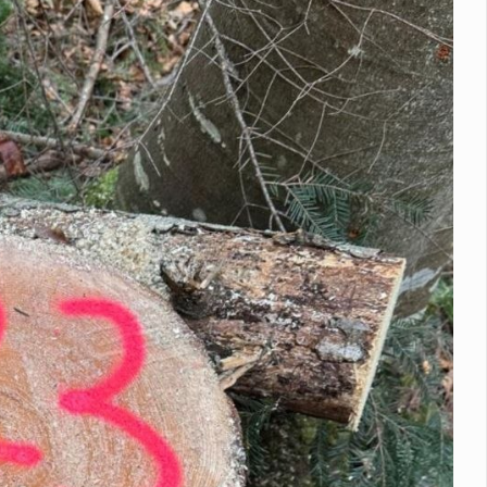
 Василь Іванчук увійде до Зали світової шахової слави
М
перехопила лише 29 зі 195 балістичних ракет – МОУ
У липн