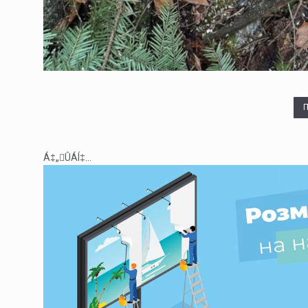
Á‡„ÛÁÍ‡...