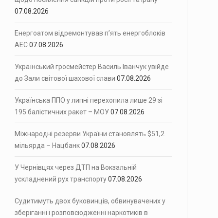
07.08.2026
іжнародна федерація шахів (FIDE) оголосила…
Енергоатом відремонтував п’ять енергоблоків
і сили ППО перехопили…
АЕС
07.08.2026
Український гросмейстер Василь Іванчук увійде
до Зали світової шахової слави
07.08.2026
Українська ППО у липні перехопила лише 29 зі
195 балістичних ракет – МОУ
07.08.2026
Міжнародні резерви України становлять $51,2
мільярда – Нацбанк
07.08.2026
У Чернівцях через ДТП на Вокзальній
ускладнений рух транспорту
07.08.2026
Судитимуть двох буковинців, обвинувачених у
зберіганні і розповсюдженні наркотиків в