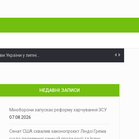
ви України у липні…
улиці Вокзальній,…
иків в особливо великих розмірах
Поліцейські Чернівецької області зібрали доказову…
рнівцях через дорожньо-транспортну пригоду…
НЕДАВНІ ЗАПИСИ
нячні панелі
Минулої доби на території Чернівецької…
Міноборони запускає реформу харчування ЗСУ
півель…
07.08.2026
а Ірану
Сенат Конгресу Сполучених Штатів у…
Сенат США схвалив законопроєкт Ліндсі Грема
монт із…
щодо посилення санкцій проти росії та Ірану