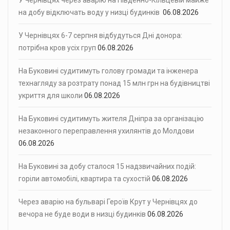
на добу відключать воду у низці будинків
06.08.2026
У Чернівцях 6-7 серпня відбудуться Дні донора:
потрібна кров усіх груп
06.08.2026
На Буковині судитимуть голову громади та інженера
технагляду за розтрату понад 15 млн грн на будівництві
укриття для школи
06.08.2026
На Буковині судитимуть жителя Дніпра за організацію
незаконного переправлення ухилянтів до Молдови
06.08.2026
На Буковині за добу сталося 15 надзвичайних подій:
горіли автомобілі, квартира та сухостій
06.08.2026
Через аварію на бульварі Героїв Крут у Чернівцях до
вечора не буде води в низці будинків
06.08.2026