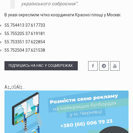
українського озброєння”.
В указі окреслили чітко координати Красної площі у Москві:
55.754413 37.617733
55.755205 37.619181
55.753351 37.622854
55.752504 37.621538
ПІДПИШИСЬ НА НАС У СОЦМЕРЕЖАХ:
Á‡„ÛÁÍ‡...