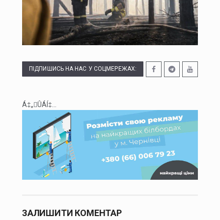
На Буковині судитимуть голову громади та інженера технагляду за розтрату понад 15 млн грн на будівництві укриття для школи
На Буковині судитимуть жителя Дніпра за організацію незаконного переправлення ухилянтів до Молдови
На Буковині за добу сталося 15 надзвичайних подій: горіли автомобілі, квартира та сухостій
ПІДПИШИСЬ НА НАС У СОЦМЕРЕЖАХ:
Через аварію на бульварі Героїв Крут у Чернівцях до вечора не буде води в низці будинків
Á‡„ÛÁÍ‡...
ЗАЛИШИТИ КОМЕНТАР