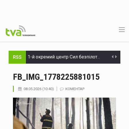
RSS
1-й окремий центр Сил безпілотних систем заявив про удар по Московському НПЗ та показав результати операцій у глибині рф
На Буковині суд арештував підозрюваного у крадіжці з автомийки
FB_IMG_1778225881015
У Чернівцях відкрили кримінальне провадження через конфлікт водія автобуса з пасажирами
08.05.2026 (10:40)
КОМЕНТАР
На Буковині оголосили жовтий рівень небезпеки через грозу
Україна планує створити власну антибалістичну систему FREYJA до 2027 року
У Чернівцях п'яний водій Mercedes спричинив ДТП: у крові виявили 2,57 проміле алкоголю