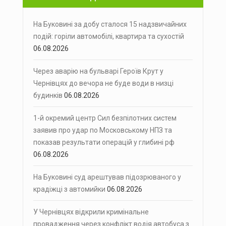
На Буковині за добу сталося 15 надзвичайних
подій: горіли автомобілі, квартира та сухостій
06.08.2026
Через аварію на бульварі Героїв Крут у
Чернівцях до вечора не буде води в низці
будинків
06.08.2026
1-й окремий центр Сил безпілотних систем
заявив про удар по Московському НПЗ та
показав результати операцій у глибині рф
06.08.2026
На Буковині суд арештував підозрюваного у
крадіжці з автомийки
06.08.2026
У Чернівцях відкрили кримінальне
провадження через конфлікт водія автобуса з