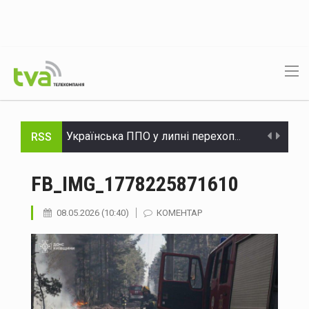
RSS
Українська ППО у липні перехопила лише 29 зі 195 балістичних ракет – МОУ
Міжнародні резерви України становлять $51,2 мільярда - Нацбанк
FB_IMG_1778225871610
У Чернівцях через ДТП на Вокзальній ускладнений рух транспорту
08.05.2026 (10:40)
КОМЕНТАР
Судитимуть двох буковинців, обвинувачених у зберіганні і розповсюдженні наркотиків в особливо великих розмірах
Через ДТП на Вокзальній у Чернівцях ускладнився рух тролейбусів №3 та №5
рф атакувала Україну шістьма балістичними ракетами та 151 дроном: ППО знешкодила 135 цілей