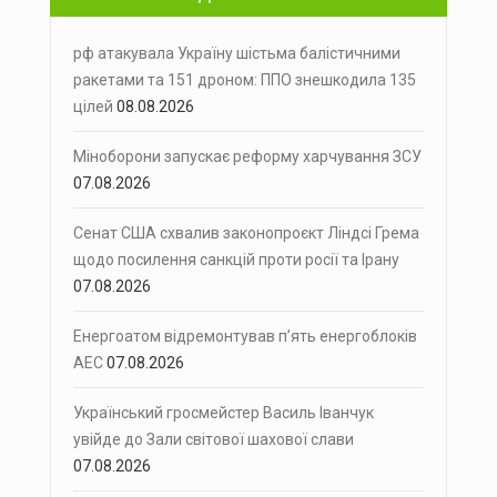
рф атакувала Україну шістьма балістичними
ракетами та 151 дроном: ППО знешкодила 135
цілей
08.08.2026
Міноборони запускає реформу харчування ЗСУ
07.08.2026
Сенат США схвалив законопроєкт Ліндсі Грема
щодо посилення санкцій проти росії та Ірану
07.08.2026
Енергоатом відремонтував п’ять енергоблоків
АЕС
07.08.2026
Український гросмейстер Василь Іванчук
увійде до Зали світової шахової слави
07.08.2026