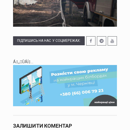
Міноборони запускає реформу харчування ЗСУ
Сенат США схвалив законопроєкт Ліндсі Грема щодо посилення санкцій проти росії та Ірану
Енергоатом відремонтував п’ять енергоблоків АЕС
ПІДПИШИСЬ НА НАС У СОЦМЕРЕЖАХ:
Український гросмейстер Василь Іванчук увійде до Зали світової шахової слави
Á‡„ÛÁÍ‡...
ЗАЛИШИТИ КОМЕНТАР