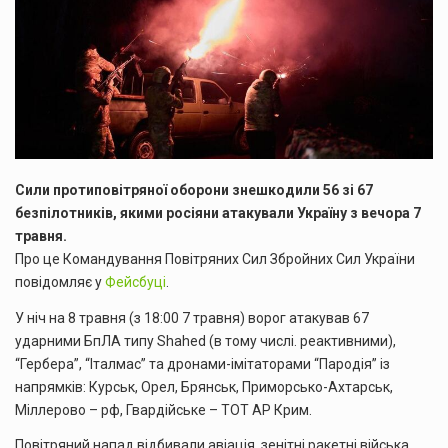
Сили протиповітряної оборони знешкодили 56 зі 67
безпілотників, якими росіяни атакували Україну з вечора 7
травня.
Про це Командування Повітряних Сил Збройних Сил України
повідомляє у
Фейсбуці
.
У ніч на 8 травня (з 18:00 7 травня) ворог атакував 67
ударними БпЛА типу Shahed (в тому числі. реактивними),
“Гербера”, “Італмас” та дронами-імітаторами “Пародія” із
напрямків: Курськ, Орел, Брянськ, Приморсько-Ахтарськ,
Міллерово – рф, Гвардійське – ТОТ АР Крим.
Повітряний напад відбивали авіація, зенітні ракетні війська,