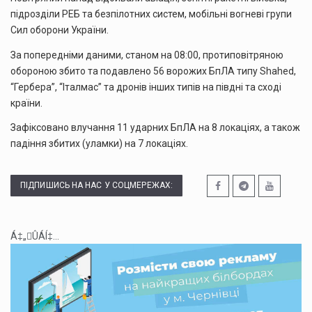
підрозділи РЕБ та безпілотних систем, мобільні вогневі групи
Сил оборони України.
За попередніми даними, станом на 08:00, протиповітряною
обороною збито та подавлено 56 ворожих БпЛА типу Shahed,
“Гербера”, “Італмас” та дронів інших типів на півдні та сході
країни.
Зафіксовано влучання 11 ударних БпЛА на 8 локаціях, а також
падіння збитих (уламки) на 7 локаціях.
ПІДПИШИСЬ НА НАС У СОЦМЕРЕЖАХ:
Á‡„ÛÁÍ‡...