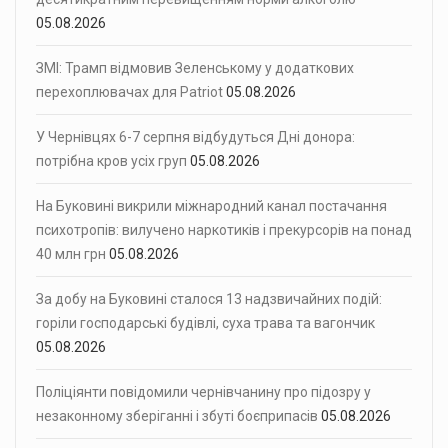
05.08.2026
ЗМІ: Трамп відмовив Зеленському у додаткових
перехоплювачах для Patriot
05.08.2026
У Чернівцях 6-7 серпня відбудуться Дні донора:
потрібна кров усіх груп
05.08.2026
На Буковині викрили міжнародний канал постачання
психотропів: вилучено наркотиків і прекурсорів на понад
40 млн грн
05.08.2026
За добу на Буковині сталося 13 надзвичайних подій:
горіли господарські будівлі, суха трава та вагончик
05.08.2026
Поліціянти повідомили чернівчанину про підозру у
незаконному зберіганні і збуті боєприпасів
05.08.2026