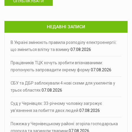
ОПУБЛІКУВАТИ
НЕДАВНІ ЗАПИСИ
В Україні змінюють правила розподілу електроенергії:
що зміниться влітку та взимку
07.08.2026
Працівників ТЦК хочуть зробити впізнаваними:
пропонують запровадити окрему форму
07.08.2026
СБУ та ДБР заблокували 4 нові схеми для ухилянтів у
трьох областях
07.08.2026
Суд у Чернівцях: 33-річному чоловіку загрожує
ув’язнення за побиття двох людей
07.08.2026
Пожежа у Чернівецькому районі: згоріла господарська
споруда та загинули тварини
07.08.2026