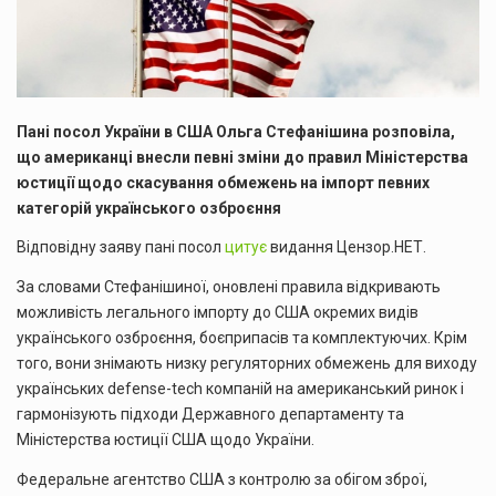
Пані посол України в США Ольга Стефанішина розповіла,
що американці внесли певні зміни до правил Міністерства
юстиції щодо скасування обмежень на імпорт певних
категорій українського озброєння
Відповідну заяву пані посол
цитує
видання Цензор.НЕТ.
За словами Стефанішиної, оновлені правила відкривають
можливість легального імпорту до США окремих видів
українського озброєння, боєприпасів та комплектуючих. Крім
того, вони знімають низку регуляторних обмежень для виходу
українських defense-tech компаній на американський ринок і
гармонізують підходи Державного департаменту та
Міністерства юстиції США щодо України.
Федеральне агентство США з контролю за обігом зброї,