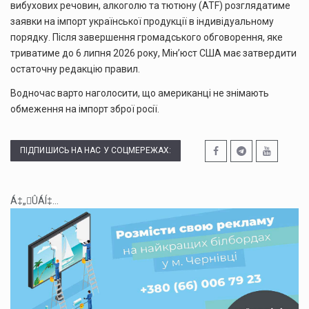
вибухових речовин, алкоголю та тютюну (ATF) розглядатиме
заявки на імпорт української продукції в індивідуальному
порядку. Після завершення громадського обговорення, яке
триватиме до 6 липня 2026 року, Мін’юст США має затвердити
остаточну редакцію правил.
Водночас варто наголосити, що американці не знімають
обмеження на імпорт зброї росії.
ПІДПИШИСЬ НА НАС У СОЦМЕРЕЖАХ:
Á‡„ÛÁÍ‡...