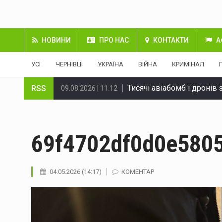
НОВИНИ
ПРО НАС
КОНТАКТИ
А
УСІ
ЧЕРНІВЦІ
УКРАЇНА
ВІЙНА
КРИМІНАЛ
Тисячі авіабомб і дронів
RSS
09.08.2026 | 11:12
Збито 179 цілей: результ
09.08.2026 | 11:12
ЄС надав Україні додатк
09.08.2026 | 11:12
69f4702df0d0e580
Історія Виженки: від літ
09.08.2026 | 11:12
04.05.2026 (14:17)
КОМЕНТАР
Зеленський: Україна має 
09.08.2026 | 11:12
На Лиманському напрямку
09.08.2026 | 11:12
Фінляндія готується до 
09.08.2026 | 11:12