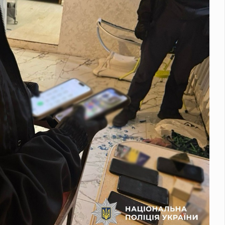
 комплексах С-400 та "Панцир" у Краснодарському краї
У
зафіксували землетрус
На території Чернівецької області 8…
аднений: водіїв попереджають про обмеження
Через росій