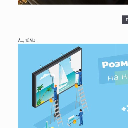
Á‡„ÛÁÍ‡...