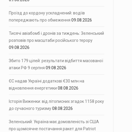
 ніч на 9 серпня…
Проїзд до кордону ускладнений: водіїв
попереджають про обмеження
09.08.2026
Тисячі авіабомб і дронів за тиждень: Зеленський
ські обстріли на трасі…
розповів про масштаби російського терору
09.08.2026
Збито 179 цілей: результати відбиття масованої
атаки РФ 9 серпня
09.08.2026
ЄС надав Україні додаткові €30 млн на
відновлення енергетики
08.08.2026
Історія Виженки: від літописних згадок 1158 року
до сучасного туризму
08.08.2026
Зеленський: Україна має домовленість зі США
про щомісячне постачання ракет для Patriot