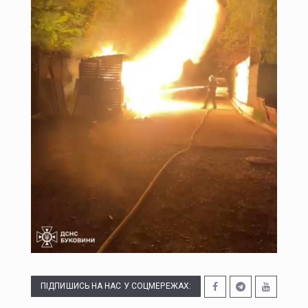
Грози та до 29 градусів тепла: прогноз погоди на Буковині 8 серпня
Працівників ТЦК хочуть зробити впізнаваними: пропонують запровадити окрему форму
СБУ та ДБР заблокували 4 нові схеми для ухилянтів у трьох областях
Суд у Чернівцях: 33-річному чоловіку загрожує ув'язнення за побиття двох людей
ПІДПИШИСЬ НА НАС У СОЦМЕРЕЖАХ: