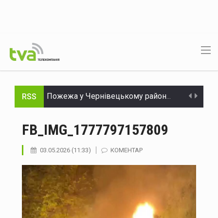
RSS
Пожежа у Чернівецькому районі: згоріла господарська споруда та загинули тварини
Морські дрони Magura знищили російський ЗРГК "Панцир-С1" у Криму
FB_IMG_1777797157809
У Дністровському районі чоловік потрапив до лікарні після падіння з мотоцикла
03.05.2026 (11:33)
КОМЕНТАР
Росія атакувала Україну 147 дронами різних типів: наслідки нічного обстрілу
У Чернівцях 7 серпня прощаються з полеглим воїном Тарасом Скінтеєм
В Україні змінюють правила розподілу електроенергії: що зміниться влітку та взимку