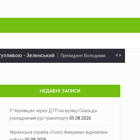
ступливою - Зеленський
Президент Володимир Зеленський заявив, що…
 алкоголю
У Чернівцях патрульні виявили водія,…
идент США Дональд Трамп під…
НЕДАВНІ ЗАПИСИ
ня у…
ів і прекурсорів на понад 40 млн грн
Правоохоронці припинили діяльність транснаціональної наркосхеми,…
У Чернівцях через ДТП на вулиці Скальда
а трава та вагончик
ускладнений рух транспорту
05.08.2026
Минулої доби на території Чернівецької…
оєприпасів
Українська служба «Голос Америки» відновлює
Протиправну діяльність 48-річного чоловіка задокументували…
роботу
05.08.2026