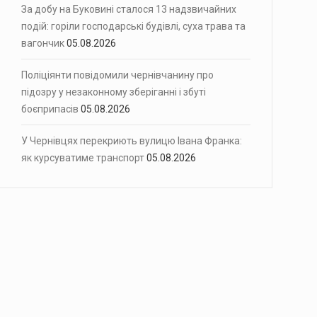
За добу на Буковині сталося 13 надзвичайних
подій: горіли господарські будівлі, суха трава та
вагончик
05.08.2026
Поліціянти повідомили чернівчанину про
підозру у незаконному зберіганні і збуті
боєприпасів
05.08.2026
У Чернівцях перекриють вулицю Івана Франка:
як курсуватиме транспорт
05.08.2026