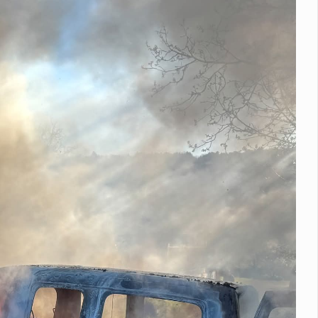
вулицю Івана Франка: як курсуватиме транспорт
У Черні
а вулиці Скальда ускладнений рух транспорту
У Чернівцях
ос Америки» відновлює роботу
Керівництво мовника «Голос 