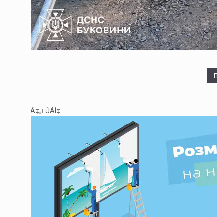
Á‡„ÛÁÍ‡...