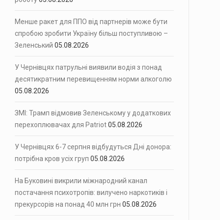
вцях громадський транспорт тимчасово…
Менше ракет для ППО від партнерів може бути
 на вулиці Скальда…
спробою зробити Україну більш поступливою –
Зеленський
05.08.2026
Америки» ухвалило…
У Чернівцях патрульні виявили водія з понад
десятикратним перевищенням норми алкоголю
05.08.2026
ЗМІ: Трамп відмовив Зеленському у додаткових
перехоплювачах для Patriot
05.08.2026
У Чернівцях 6-7 серпня відбудуться Дні донора:
потрібна кров усіх груп
05.08.2026
На Буковині викрили міжнародний канал
постачання психотропів: вилучено наркотиків і
прекурсорів на понад 40 млн грн
05.08.2026