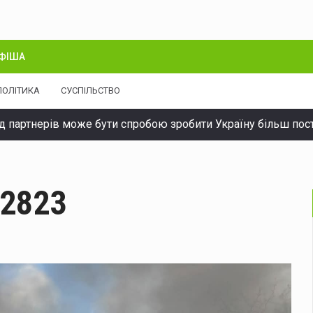
ФІША
ПОЛІТИКА
СУСПІЛЬСТВО
д партнерів може бути спробою зробити Україну більш по
виявили водія з понад десятикратним перевищенням норми
енському у додаткових перехоплювачах для Patriot
През
2823
ідбудуться Дні донора: потрібна кров усіх груп
6 та 7 серп
народний канал постачання психотропів: вилучено наркотик
ося 13 надзвичайних подій: горіли господарські будівлі, сух
рнівчанину про підозру у незаконному зберіганні і збуті б