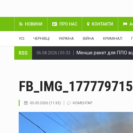
НОВИНИ
ПРО НАС
КОНТАКТИ
А
УСІ
ЧЕРНІВЦІ
УКРАЇНА
ВІЙНА
КРИМІНАЛ
Менше ракет для ППО ві
06.08.2026 | 05:33
RSS
У Чернівцях патрульні 
06.08.2026 | 05:33
ЗМІ: Трамп відмовив Зел
06.08.2026 | 05:33
FB_IMG_177779715
У Чернівцях 6-7 серпня в
06.08.2026 | 05:33
На Буковині викрили між
06.08.2026 | 05:33
03.05.2026 (11:33)
КОМЕНТАР
За добу на Буковині стал
06.08.2026 | 05:33
Поліціянти повідомили че
06.08.2026 | 05:33