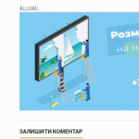
Á‡„ÛÁÍ‡...
ЗАЛИШИТИ КОМЕНТАР