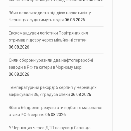
ля інциденту з нецензурною лайкою…
Збив велосипедиста під дією наркотиків: у
Чернівцях судитимуть водія
06.08.2026
птики оголосили штормове попередження для…
Екскомандувач логістики Повітряних сил
судних опиниться 42-річний…
отримав підозру через мільйонні статки
06.08.2026
Сили оборони уразили два нафтопереробні
заводи в РФ та катери в Чорному морі
06.08.2026
Температурний рекорд: 5 серпня у Чернівцях
зафіксували 36,7 градуса спеки
06.08.2026
Збито 66 дронів: результати відбиття масованої
атаки РФ 6 серпня
06.08.2026
У Чернівцях через ДТП на вулиці Скальда