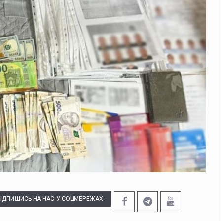
одія автобуса №14 за образи військових та пасажирок
Піс
на Буковині: синоптики прогнозують град і шквали
Сино
дією наркотиків: у Чернівцях судитимуть водія
На лаві під
ПІДПИШИСЬ НА НАС У СОЦМЕРЕЖАХ: