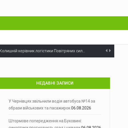
Колишній керівник логістики Повітряних сил…
Українські військові продовжують нищити економічний…
. Фото: Укрінформ Аномальна спека…
НЕДАВНІ ЗАПИСИ
го нічного обстрілу…
 на вулиці Скальда…
У Чернівцях звільнили водія автобуса №14 за
образи військових та пасажирок
06.08.2026
цю, 7 серпня, жителі…
Штормове попередження на Буковині:
пинили діяльність чотирьох прихильників…
синоптики прогнозують град і шквали
06.08.2026