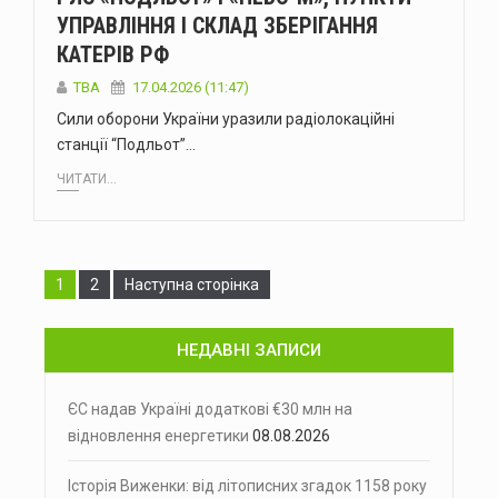
УПРАВЛІННЯ І СКЛАД ЗБЕРІГАННЯ
КАТЕРІВ РФ
ТВА
17.04.2026 (11:47)
Сили оборони України уразили радіолокаційні
станції “Подльот”…
ЧИТАТИ...
Сторінка
Сторінка
1
2
Наступна сторінка
НЕДАВНІ ЗАПИСИ
ЄС надав Україні додаткові €30 млн на
відновлення енергетики
08.08.2026
Історія Виженки: від літописних згадок 1158 року