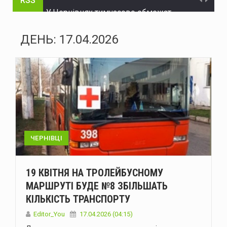
RSS
У Чернівцях тимчасово обмежать рух на трьох вулицях
На Буковині поліцейські затримали чоловіка, який незаконно заволодів автомобілем
ДЕНЬ:
17.04.2026
Нова Зеландія розширила санкції проти рф
Україна пройшла рекордну серпневу спеку без відключень – Шмигаль
ЄС надав Україні додаткові €30 млн на відновлення енергетики
Історія Виженки: від літописних згадок 1158 року до сучасного туризму
Зеленський: Україна має домовленість зі США про щомісячне постачання ракет для Patriot
ЧЕРНІВЦІ
Стрільця, який поранив двох поліцейських на Буковині, взято під варту
19 КВІТНЯ НА ТРОЛЕЙБУСНОМУ
На двох вулицях Чернівців тимчасово відсутнє водопостачання
МАРШРУТІ БУДЕ №8 ЗБІЛЬШАТЬ
КІЛЬКІСТЬ ТРАНСПОРТУ
У Болгарії біля газопроводу на кордоні з Румунією вибухнув дрон
Editor_You
17.04.2026 (04:15)